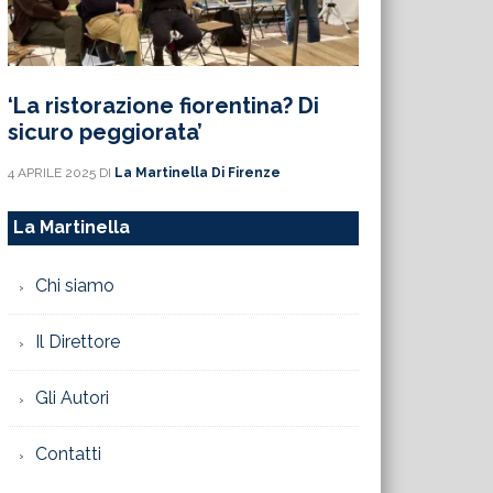
‘La ristorazione fiorentina? Di
sicuro peggiorata’
4 APRILE 2025
DI
La Martinella Di Firenze
La Martinella
Chi siamo
Il Direttore
Gli Autori
Contatti