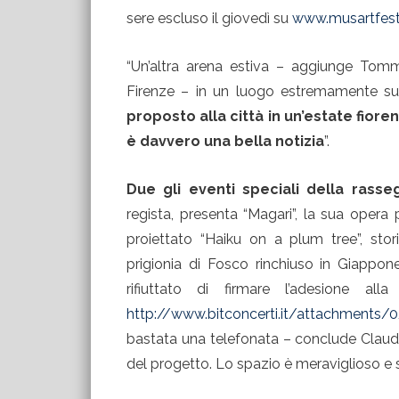
sere escluso il giovedì su
www.musartfesti
“Un’altra arena estiva – aggiunge Tom
Firenze – in un luogo estremamente s
proposto alla città in un’estate fior
è davvero una bella notizia
”.
Due gli eventi speciali della rasse
regista, presenta “Magari”, la sua opera
proiettato “Haiku on a plum tree”, stor
prigionia di Fosco rinchiuso in Giappon
rifiuttato di firmare l’adesione al
http://www.bitconcerti.it/attachments
bastata una telefonata – conclude Claudio
del progetto. Lo spazio è meraviglioso e s