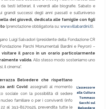
ti da testi letterari, il venerdì alle biografie. Sabato e
 grandi successi degli anni passati e sull’universo
ella del giovedì, dedicata alle famiglie con figli
ito
(prenotazione obbligatoria su:
www.villabardini.it
).
ano Luigi Salvadori (presidente della Fondazione CR
 Fondazione Parchi Monumentali Bardini e Peyron) –
visitare il parco in un orario particolarmente
ralmente valida
. Allo stesso modo sosteniamo uno
i, il cinema”.
Terrazza Belvedere che rispettano
za anti Covid
: assegnati al momento
L’assessore
alla Cultura
nto sociale con la possibilità di sedere
Tommaso
ucleo familiare o per i conviventi (info
Sacchi sul
le 22 al 393-8570925, prevendita tutte le
Belvedere