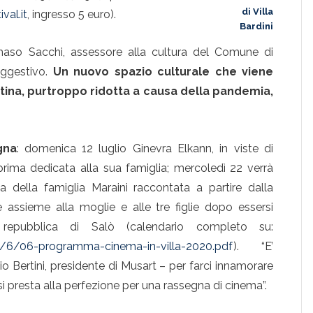
di Villa
val.it
, ingresso 5 euro).
Bardini
maso Sacchi, assessore alla cultura del Comune di
uggestivo.
Un nuovo spazio culturale che viene
entina, purtroppo ridotta a causa della pandemia,
gna
: domenica 12 luglio Ginevra Elkann, in viste di
 prima dedicata alla sua famiglia; mercoledì 22 verrà
ia della famiglia Maraini raccontata a partire dalla
e assieme alla moglie e alle tre figlie dopo essersi
la repubblica di Salò (calendario completo su:
/0/6/06-programma-cinema-in-villa-2020.pdf
). “E’
 Bertini, presidente di Musart – per farci innamorare
i presta alla perfezione per una rassegna di cinema”.