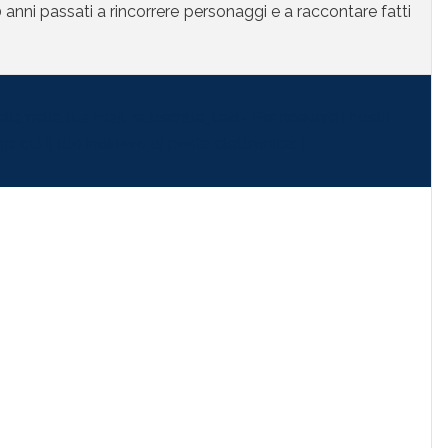
anni passati a rincorrere personaggi e a raccontare fatti
la nella tua mail" subscribe_text="Per ricevere i nostri
i qui il tuo indirizzo di posta elettronica:"]