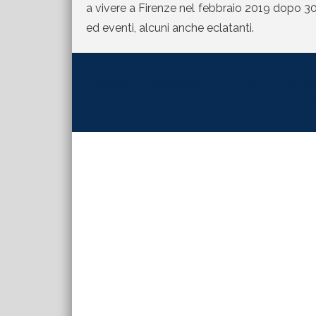
a vivere a Firenze nel febbraio 2019 dopo 30 
ed eventi, alcuni anche eclatanti.
[jetpack_subscription_form title="La Martinel
contributi direttamente sulla tua mail inserisc