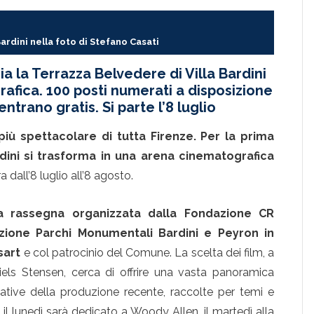
Bardini nella foto di Stefano Casati
ia la Terrazza Belvedere di Villa Bardini
afica. 100 posti numerati a disposizione
 entrano gratis. Si parte l’8 luglio
più spettacolare di tutta Firenze. Per la prima
ardini si trasforma in una arena cinematografica
dall’8 luglio all’8 agosto.
 la rassegna organizzata dalla Fondazione CR
zione Parchi Monumentali Bardini e Peyron in
sart
e col patrocinio del Comune. La scelta dei film, a
els Stensen, cerca di offrire una vasta panoramica
ficative della produzione recente, raccolte per temi e
ì il lunedì sarà dedicato a Woody Allen, il martedì alla