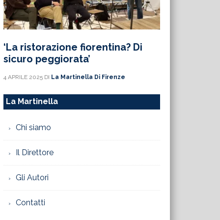
‘La ristorazione fiorentina? Di
sicuro peggiorata’
4 APRILE 2025
DI
La Martinella Di Firenze
La Martinella
Chi siamo
Il Direttore
Gli Autori
Contatti