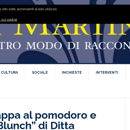
 sito web, acconsenti al loro utilizzo.
 sui cookie
E CULTURA
SOCIALE
INCHIESTE
INTERVENTI
appa al pomodoro e
Blunch” di Ditta