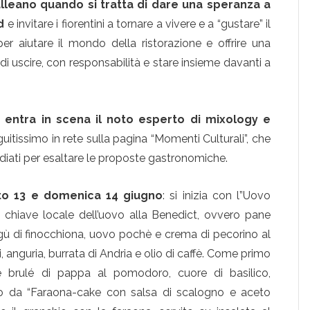
lleano quando si tratta di dare una speranza a
d
e invitare i fiorentini a tornare a vivere e a “gustare” il
er aiutare il mondo della ristorazione e offrire una
 di uscire, con responsabilità e stare insieme davanti a
 entra in scena il noto esperto di mixology e
guitissimo in rete sulla pagina “Momenti Culturali”, che
udiati per esaltare le proposte gastronomiche.
to 13 e domenica 14 giugno
: si inizia con l”Uovo
n chiave locale dell’uovo alla Benedict, ovvero pane
agù di finocchiona, uovo pochè e crema di pecorino al
 anguria, burrata di Andria e olio di caffè. Come primo
 brulé di pappa al pomodoro, cuore di basilico,
to da “Faraona-cake con salsa di scalogno e aceto