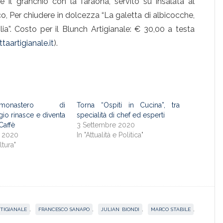
e il granchio con la faraona, servito su insalata al
, Per chiudere in dolcezza “La galetta di albicocche,
ia”. Costo per il Blunch Artigianale: € 30,00 a testa
taartigianale.it
).
onastero di
Torna “Ospiti in Cucina”, tra
io rinasce e diventa
specialità di chef ed esperti
Caffè
3 Settembre 2020
o 2020
In "Attualità e Politica"
ltura"
RTIGIANALE
,
FRANCESCO SANAPO
,
JULIAN BIONDI
,
MARCO STABILE
,