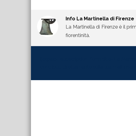
Info
La Martinella di Firenze
La Martinella di Firenze è il pri
fiorentinità.
[jetpack_subscription_form title="La Martinel
contributi direttamente sulla tua mail inserisc