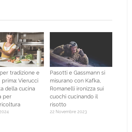
er tradizione e
Pasotti e Gassmann si
 prima: Vierucci
misurano con Kafka,
a della cucina
Romanelli ironizza sui
a per
cuochi cucinando il
icoltura
risotto
 2024
22 Novembre 2023