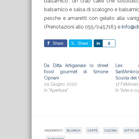
balsamico”, un crab cake che sostituisc
balsamico e salsa di scalogno e balsamico
pesche e amaretti con gelato alla vanigl
(Prenotazioni allo 055/0457163 e
info@dit
Share
Share
Share
0
Da Ditta Artigianale lo street
L’ex m
food gourmet di Simone
Sant’Ambrog
Cipriani
Scuola del 
24 Giugno 2020
17 Febbrai
In "Apertura"
In "Arte e cu
ARGOMENTI:
BLUNCH
,
CAFFÈ
,
CUCINA
,
DITTA A