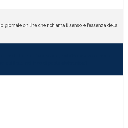
mo giornale on line che richiama il senso e l’essenza della
la nella tua mail" subscribe_text="Per ricevere i nostri
i qui il tuo indirizzo di posta elettronica:"]