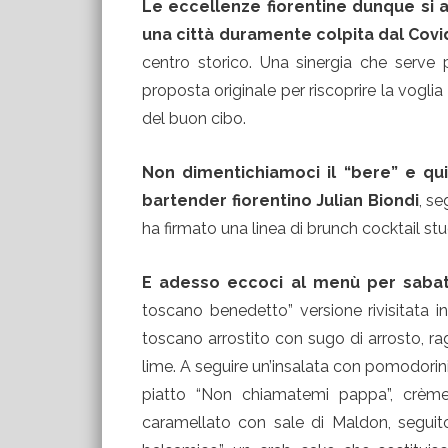
Le eccellenze fiorentine dunque si a
una città duramente colpita dal Covi
centro storico. Una sinergia che serve p
proposta originale per riscoprire la voglia
del buon cibo.
Non dimentichiamoci il “bere” e qui
bartender fiorentino Julian Biondi
, se
ha firmato una linea di brunch cocktail st
E adesso eccoci al menù per saba
toscano benedetto” versione rivisitata i
toscano arrostito con sugo di arrosto, r
lime. A seguire un’insalata con pomodorini,
piatto “Non chiamatemi pappa”, crème
caramellato con sale di Maldon, segui