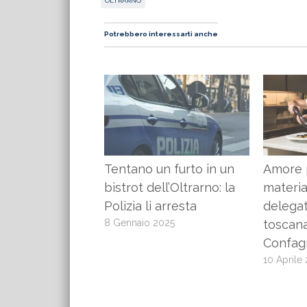
OLTRARNO
Potrebbero interessarti anche
Tentano un furto in un
Amore p
bistrot dell’Oltrarno: la
materia
Polizia li arresta
delegat
8 Gennaio 2025
toscan
Confagr
10 Aprile