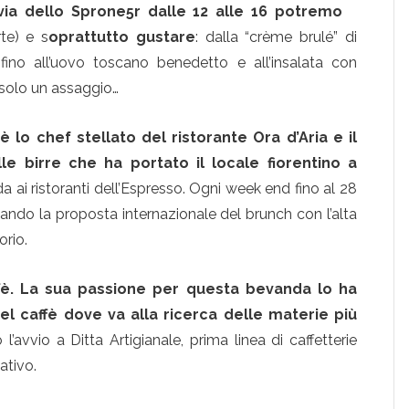
via dello Sprone5r dalle 12 alle 16 potremo
te) e s
oprattutto gustare
: dalla “crème brulé” di
ino all’uovo toscano benedetto e all’insalata con
è solo un assaggio…
 lo chef stellato del ristorante Ora d’Aria e il
e birre che ha portato il locale fiorentino a
a ai ristoranti dell’Espresso. Ogni week end fino al 28
ando la proposta internazionale del brunch con l’alta
orio.
fè. La sua passione per questa bevanda lo ha
del caffè dove va alla ricerca delle materie più
l’avvio a Ditta Artigianale, prima linea di caffetterie
ativo.