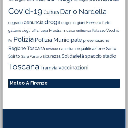
Covid-19
Dario Nardella
Cultura
droga
denuncia
Firenze
degrado
eugenio giani
furto
Mostra
gallerie degli uffizi
musica
Palazzo Vecchio
Lega
ordinanza
Polizia
Polizia Municipale
presentazione
Pd
Regione Toscana
riqualificazione
Santo
riapertura
restauro
Solidarietà
stadio
spaccio
Spirito
sicurezza
Sara Funaro
Toscana
vaccinazioni
Tramvia
Meteo A Firenze
Footer