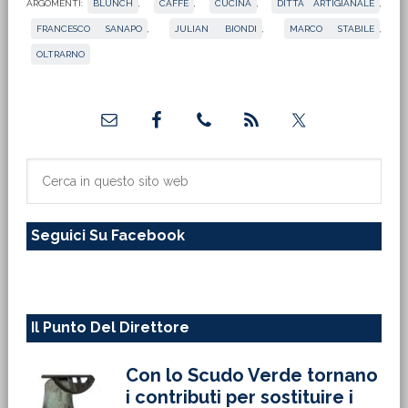
ARGOMENTI:
BLUNCH
,
CAFFÈ
,
CUCINA
,
DITTA ARTIGIANALE
,
FRANCESCO SANAPO
,
JULIAN BIONDI
,
MARCO STABILE
,
OLTRARNO
Barra
laterale
primaria
Cerca
in
questo
Seguici Su Facebook
sito
web
Il Punto Del Direttore
Con lo Scudo Verde tornano
i contributi per sostituire i