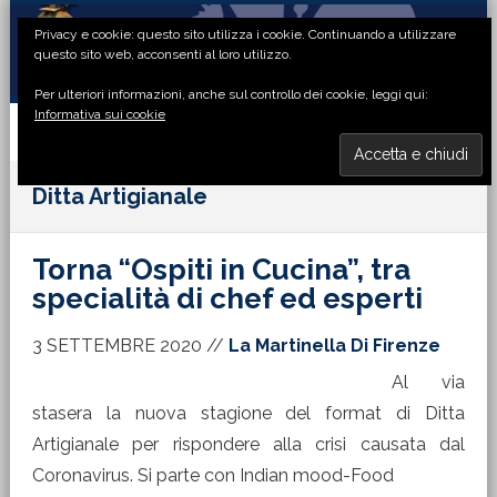
Passa
Passa
Passa
Passa
Privacy e cookie: questo sito utilizza i cookie. Continuando a utilizzare
alla
al
alla
al
questo sito web, acconsenti al loro utilizzo.
navigazione
contenuto
barra
piè
Per ulteriori informazioni, anche sul controllo dei cookie, leggi qui:
primaria
principale
laterale
di
Informativa sui cookie
primaria
pagina
MENU
Ditta Artigianale
Torna “Ospiti in Cucina”, tra
specialità di chef ed esperti
3 SETTEMBRE 2020
//
La Martinella Di Firenze
Al via
stasera la nuova stagione del format di Ditta
Artigianale per rispondere alla crisi causata dal
Coronavirus. Si parte con Indian mood-Food