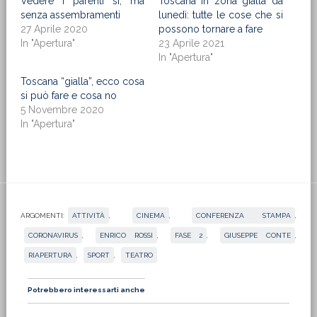
Vedere i parenti sì, ma
Toscana in zona gialla da
senza assembramenti
lunedì: tutte le cose che si
27 Aprile 2020
possono tornare a fare
In "Apertura"
23 Aprile 2021
In "Apertura"
Toscana “gialla”, ecco cosa
si può fare e cosa no
5 Novembre 2020
In "Apertura"
ARGOMENTI:
ATTIVITÀ
,
CINEMA
,
CONFERENZA STAMPA
,
CORONAVIRUS
,
ENRICO ROSSI
,
FASE 2
,
GIUSEPPE CONTE
,
RIAPERTURA
,
SPORT
,
TEATRO
Potrebbero interessarti anche