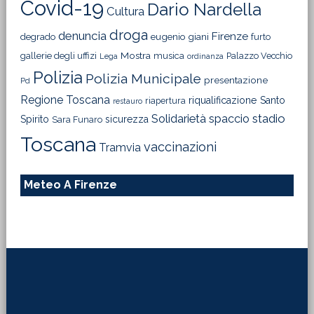
Covid-19
Dario Nardella
Cultura
droga
denuncia
Firenze
degrado
eugenio giani
furto
Mostra
gallerie degli uffizi
musica
Palazzo Vecchio
Lega
ordinanza
Polizia
Polizia Municipale
presentazione
Pd
Regione Toscana
riqualificazione
Santo
riapertura
restauro
Solidarietà
stadio
spaccio
Spirito
sicurezza
Sara Funaro
Toscana
vaccinazioni
Tramvia
Meteo A Firenze
Footer