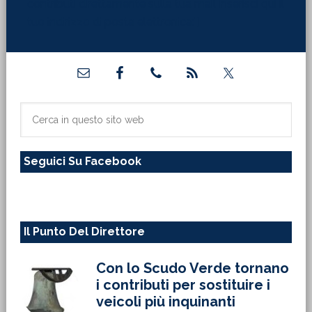
contributi direttamente sulla tua mail inserisci qui il
tuo indirizzo di posta elettronica:"]
Barra
laterale
primaria
Cerca
in
questo
Seguici Su Facebook
sito
web
Il Punto Del Direttore
Con lo Scudo Verde tornano
i contributi per sostituire i
veicoli più inquinanti