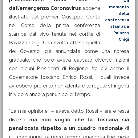
Un
momento
dell’emergenza Coronavirus
appena
della
illustrate dal premier Giuseppe Conte
conferenza
nel Corso della prima conferenza
stampa a
Palazzo
stampa dal vivo tenuta nel cortile di
Chigi
Palazzo Chigi. Una svolta attesa quella
del Governo, già annunciata come una ripresa
graduale, che però aveva causato diverse frizioni
con alcuni Presidenti di Regione, fra cui anche il
Governatore toscano Enrico Rossi, i quali invece
avrebbero preferito non allentare le regole stringenti
in vigore ancora per un po’ di tempo.
“La mia opinione – aveva detto Rossi – era e resta
diversa
ma non voglio che la Toscana sia
penalizzata rispetto a un quadro nazionale
di
cui comunque tra poco tempo, quando a fine mese