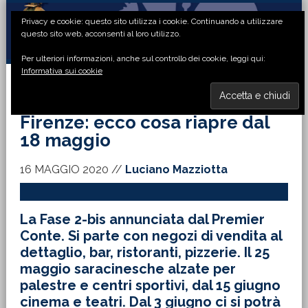
Passa
Passa
Passa
Passa
Privacy e cookie: questo sito utilizza i cookie. Continuando a utilizzare
alla
al
alla
al
questo sito web, acconsenti al loro utilizzo.
navigazione
contenuto
barra
piè
Per ulteriori informazioni, anche sul controllo dei cookie, leggi qui:
primaria
principale
laterale
di
Informativa sui cookie
primaria
pagina
MENU
Firenze: ecco cosa riapre dal
18 maggio
16 MAGGIO 2020
//
Luciano Mazziotta
La Fase 2-bis annunciata dal Premier
Conte. Si parte con negozi di vendita al
dettaglio, bar, ristoranti, pizzerie. Il 25
maggio saracinesche alzate per
palestre e centri sportivi, dal 15 giugno
cinema e teatri. Dal 3 giugno ci si potrà