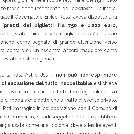
in questi giorni e nelle scorse settimane, dal significato
 territorio dopo l’esperienza del lockdown: il primo al
 quale il Governatore Enrico Rossi aveva disposto una
 (
prezzi dei biglietti fra 750 e 1.200 euro,
rebbe stato quindi difficile ritagliare un po’ di spazio
 anche come segnale di grande attenzione verso
potrà contare su un riscontro ancora maggiore come
testate locali e regionali.
e la nota Ast e Ussi –
non può non esprimere
i esclusione del tutto inaccettabile
e si chiede
di eventi in Toscana se le testate regionali e locali
te di moda viene detto che si tratta di evento privato,
 Pitti Immagine in collaborazione con il Comune di
 di Commercio, quindi soggetti pubblici e pubblico-
venga usata come una “colonia” dove allestire eventi,
 di conseguenza, i cittadini della regione che li ospita.