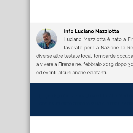
Info
Luciano Mazziotta
Luciano Mazziotta è nato a Fir
lavorato per La Nazione, la Rep
diverse altre testate locali lombarde occupand
a vivere a Firenze nel febbraio 2019 dopo 30 
ed eventi, alcuni anche eclatanti.
[jetpack_subscription_form title="La Martinel
contributi direttamente sulla tua mail inserisc