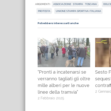
ARGOMENTI:
ASSOCIAZIONE STAMPA TOSCANA
,
DOLC
PROTESTA
,
UNIONE STAMPA SPORTIVA ITALIANA
Potrebbero interessarti anche
“Pronti a incatenarsi se
Sesto F
verranno tagliati gli oltre
sequest
mille alberi per le nuove
contraff
linee della tramvia”
2 Gennai
2 Febbraio 2025