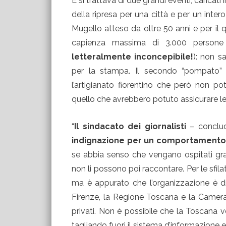
E si trattava di due grandi eventi, caricati 
della ripresa per una città e per un intero
Mugello atteso da oltre 50 anni e per il
capienza massima di 3.000 persone
letteralmente inconcepibile!
): non sa
per la stampa. Il secondo “pompato”
l’artigianato fiorentino che però non 
quello che avrebbero potuto assicurare le 
“
Il sindacato dei giornalisti
– conclud
indignazione per un comportamento d
se abbia senso che vengano ospitati gran
non li possono poi raccontare. Per le sfila
ma è appurato che l’organizzazione è di
Firenze, la Regione Toscana e la Camera
privati. Non è possibile che la Toscana 
tagliando fuori il sistema d’informazione e,