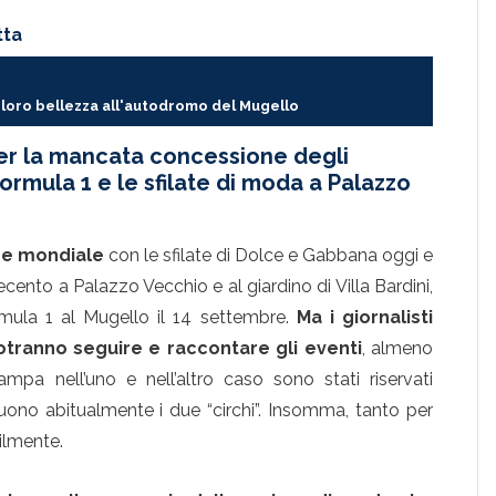
tta
a loro bellezza all'autodromo del Mugello
per la mancata concessione degli
Formula 1 e le sfilate di moda a Palazzo
one mondiale
con le sfilate di Dolce e Gabbana oggi e
ento a Palazzo Vecchio e al giardino di Villa Bardini,
mula 1 al Mugello il 14 settembre.
Ma i giornalisti
potranno seguire e raccontare gli eventi
, almeno
ampa nell’uno e nell’altro caso sono stati riservati
uono abitualmente i due “circhi”. Insomma, tanto per
bilmente.