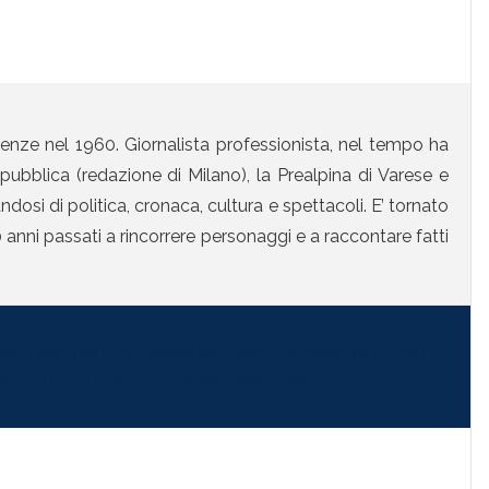
enze nel 1960. Giornalista professionista, nel tempo ha
ubblica (redazione di Milano), la Prealpina di Varese e
osi di politica, cronaca, cultura e spettacoli. E’ tornato
anni passati a rincorrere personaggi e a raccontare fatti
la nella tua mail" subscribe_text="Per ricevere i nostri
i qui il tuo indirizzo di posta elettronica:"]