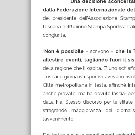
Una decisione sconcertan
dalla Federazione Internazionale de
del presidente dell’Associazione Sta
toscana dell’Unione Stampa Sportiva Ita
congiunta.
“
Non è possibile
– scrivono –
che la 
allestire eventi, tagliando fuori il 
della regione che li ospita. E’ uno schiaf
toscano giornalisti sportivi, avevano rivol
Città metropolitana in testa, affinchè i
anche provato, ma ha dovuto lasciar perd
dalla Fia. Stesso discorso per le sfilat
stragrande maggioranza dei giornalis
l’avvenimento.