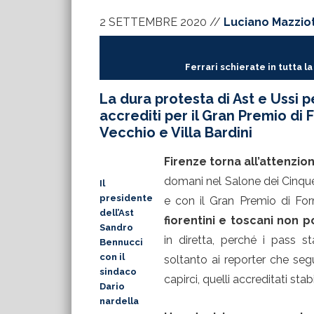
2 SETTEMBRE 2020
//
Luciano Mazzio
Ferrari schierate in tutta l
La dura protesta di Ast e Ussi 
accrediti per il Gran Premio di 
Vecchio e Villa Bardini
Firenze torna all’attenzi
domani nel Salone dei Cinquec
Il
presidente
e con il Gran Premio di For
dell’Ast
fiorentini e toscani non 
Sandro
in diretta, perché i pass st
Bennucci
con il
soltanto ai reporter che seg
sindaco
capirci, quelli accreditati sta
Dario
nardella