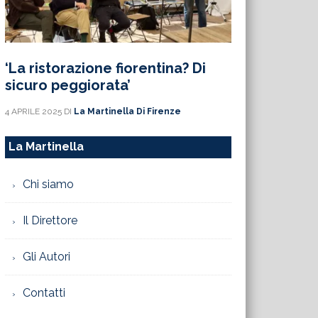
‘La ristorazione fiorentina? Di
sicuro peggiorata’
4 APRILE 2025
DI
La Martinella Di Firenze
La Martinella
Chi siamo
Il Direttore
Gli Autori
Contatti