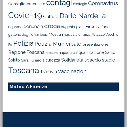
contagi
Coronavirus
Consiglio comunale
contagio
Covid-19
Dario Nardella
Cultura
droga
denuncia
Firenze
degrado
eugenio giani
furto
Mostra
gallerie degli uffizi
musica
Palazzo Vecchio
Lega
ordinanza
Polizia
Polizia Municipale
presentazione
Pd
Regione Toscana
riqualificazione
Santo
riapertura
restauro
Solidarietà
stadio
spaccio
Spirito
sicurezza
Sara Funaro
Toscana
vaccinazioni
Tramvia
Meteo A Firenze