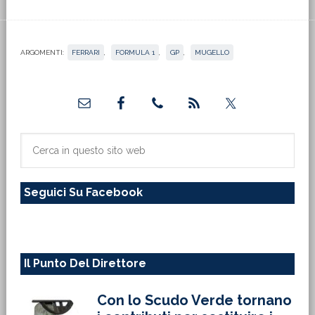
ARGOMENTI:
FERRARI
,
FORMULA 1
,
GP
,
MUGELLO
Barra
laterale
primaria
Cerca
in
questo
Seguici Su Facebook
sito
web
Il Punto Del Direttore
Con lo Scudo Verde tornano