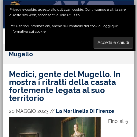
Passa
Passa
Passa
Passa
Privacy e cookie: questo sito utilizza i cookie. Continuando a utilizzare
alla
al
alla
al
questo sito web, acconsenti al loro utilizzo.
navigazione
contenuto
barra
piè
Per ulteriori informazioni, anche sul controllo dei cookie, leggi qui:
primaria
principale
laterale
di
Informativa sui cookie
primaria
pagina
MENU
Mugello
Medici, gente del Mugello. In
mostra i ritratti della casata
fortemente legata al suo
territorio
20 MAGGIO 2023
//
La Martinella Di Firenze
Fino al 5