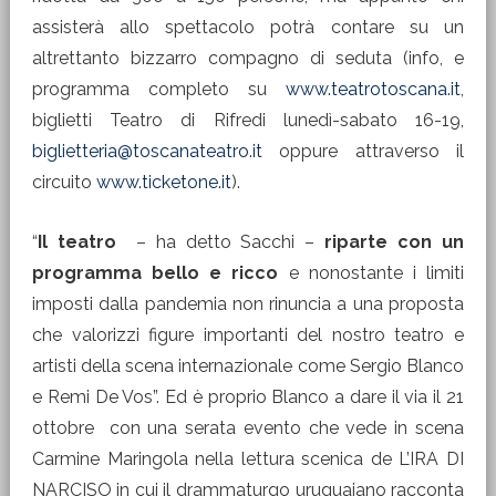
assisterà allo spettacolo potrà contare su un
altrettanto bizzarro compagno di seduta (info, e
programma completo su
www.teatrotoscana.it
,
biglietti Teatro di Rifredi lunedì-sabato 16-19,
biglietteria@toscanateatro.it
oppure attraverso il
circuito
www.ticketone.it
).
“
Il teatro
– ha detto Sacchi –
riparte con un
programma bello e ricco
e nonostante i limiti
imposti dalla pandemia non rinuncia a una proposta
che valorizzi figure importanti del nostro teatro e
artisti della scena internazionale come Sergio Blanco
e Remi De Vos”. Ed è proprio Blanco a dare il via il 21
ottobre con una serata evento che vede in scena
Carmine Maringola nella lettura scenica de L’IRA DI
NARCISO in cui il drammaturgo uruguaiano racconta