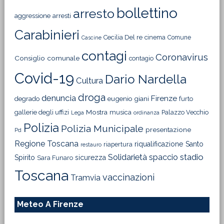
bollettino
arresto
aggressione
arresti
Carabinieri
Cecilia Del re
cinema
Comune
Cascine
contagi
Coronavirus
Consiglio comunale
contagio
Covid-19
Dario Nardella
Cultura
droga
denuncia
Firenze
degrado
eugenio giani
furto
Mostra
gallerie degli uffizi
musica
Palazzo Vecchio
Lega
ordinanza
Polizia
Polizia Municipale
presentazione
Pd
Regione Toscana
riqualificazione
Santo
riapertura
restauro
Solidarietà
stadio
spaccio
Spirito
sicurezza
Sara Funaro
Toscana
vaccinazioni
Tramvia
Meteo A Firenze