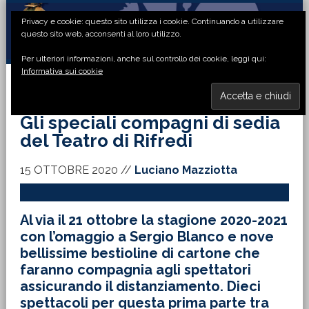
Passa
Passa
Passa
Passa
Privacy e cookie: questo sito utilizza i cookie. Continuando a utilizzare
alla
al
alla
al
questo sito web, acconsenti al loro utilizzo.
navigazione
contenuto
barra
piè
Per ulteriori informazioni, anche sul controllo dei cookie, leggi qui:
primaria
principale
laterale
di
Informativa sui cookie
primaria
pagina
MENU
Gli speciali compagni di sedia
del Teatro di Rifredi
15 OTTOBRE 2020
//
Luciano Mazziotta
Al via il 21 ottobre la stagione 2020-2021
con l’omaggio a Sergio Blanco e nove
bellissime bestioline di cartone che
faranno compagnia agli spettatori
assicurando il distanziamento. Dieci
spettacoli per questa prima parte tra