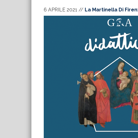
6 APRILE 2021
//
La Martinella Di Fire