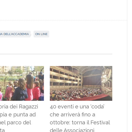
IA DELL'ACCADEMIA
,
ON LINE
oria dei Ragazzi
40 eventi e una ‘coda’
pia e punta ad
che arriverà fino a
nel parco del
ottobre: torna il Festival
ta
delle Associazioni