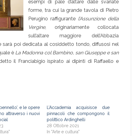
esempi di pale d’altare dalle svariate
forme, tra cui la grande tavola di Pietro
Perugino raffigurante
l’Assunzione della
Vergine
, originariamente collocata
sull’altare maggiore dell’Abbazia
 sarà poi dedicata al cosiddetto tondo, diffusosi nel
quale è
La Madonna col Bambino, san Giuseppe e san
etto il Franciabigio ispirato ai dipinti di Raffaello e
 pennello’, e le opere
L’Accademia acquisisce due
no attraverso i nuovi
pinnacoli che compongono il
ocial
polittico Ardinghelli
23
28 Ottobre 2021
ltura"
In "Arte e cultura"