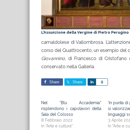
L’Assunzione della Vergine di Pietro Perugino
camaldolese di Vallombrosa. L’attenzione
corso del Quattrocento, un esempio del 
Giovannino
, di Francesco di Cristofano d
conservato nella Galleria.
Share
Share
Share
0
Nel “Blu Accademia”
‘In punta di
risplendono i capolavori della
si valorizza
Sala del Colosso
linguaggi s
8 Febbraio 2022
3 Aprile 20
In "Arte e cultura"
In "Arte e cu