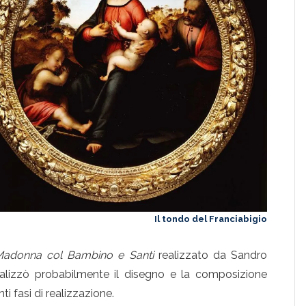
Il tondo del Franciabigio
adonna col Bambino e Santi
realizzato da Sandro
realizzò probabilmente il disegno e la composizione
ti fasi di realizzazione.