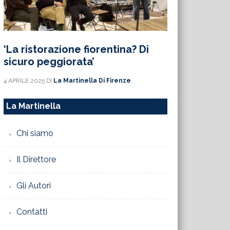
‘La ristorazione fiorentina? Di
sicuro peggiorata’
4 APRILE 2025
DI
La Martinella Di Firenze
La Martinella
Chi siamo
Il Direttore
Gli Autori
Contatti