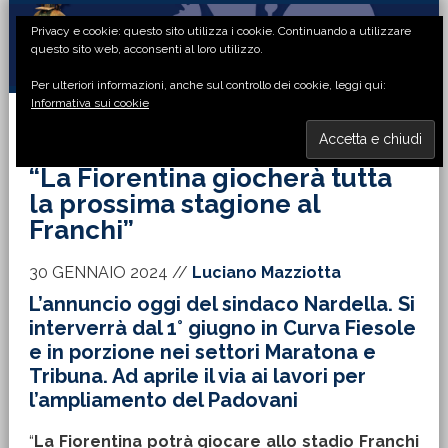
Passa
Passa
Passa
Passa
Privacy e cookie: questo sito utilizza i cookie. Continuando a utilizzare
alla
al
alla
al
questo sito web, acconsenti al loro utilizzo.
navigazione
contenuto
barra
piè
Per ulteriori informazioni, anche sul controllo dei cookie, leggi qui:
primaria
principale
laterale
di
Informativa sui cookie
primaria
pagina
MENU
“La Fiorentina giocherà tutta
la prossima stagione al
Franchi”
30 GENNAIO 2024
//
Luciano Mazziotta
L’annuncio oggi del sindaco Nardella. Si
interverrà dal 1° giugno in Curva Fiesole
e in porzione nei settori Maratona e
Tribuna. Ad aprile il via ai lavori per
l’ampliamento del Padovani
“
La Fiorentina potrà giocare allo stadio Franchi