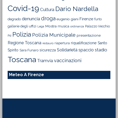
Covid-19
Dario Nardella
Cultura
droga
denuncia
Firenze
degrado
eugenio giani
furto
Mostra
gallerie degli uffizi
musica
Palazzo Vecchio
Lega
ordinanza
Polizia
Polizia Municipale
presentazione
Pd
Regione Toscana
riqualificazione
Santo
riapertura
restauro
Solidarietà
stadio
spaccio
Spirito
sicurezza
Sara Funaro
Toscana
vaccinazioni
Tramvia
Meteo A Firenze
Footer