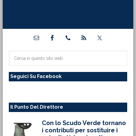
contributi direttamente sulla tua mail inserisci qui il
tuo indirizzo di posta elettronica:"]
Barra
laterale
primaria
Cerca
in
questo
Seguici Su Facebook
sito
web
Il Punto Del Direttore
Con lo Scudo Verde tornano
i contributi per sostituire i