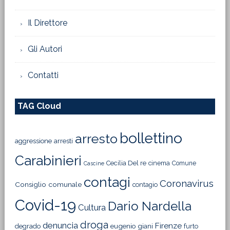
Il Direttore
Gli Autori
Contatti
TAG Cloud
bollettino
arresto
aggressione
arresti
Carabinieri
Cecilia Del re
cinema
Comune
Cascine
contagi
Coronavirus
Consiglio comunale
contagio
Covid-19
Dario Nardella
Cultura
droga
denuncia
Firenze
degrado
eugenio giani
furto