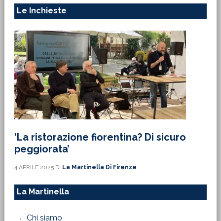
Le Inchieste
‘La ristorazione fiorentina? Di sicuro
peggiorata’
4 APRILE 2025
DI
La Martinella Di Firenze
La Martinella
Chi siamo