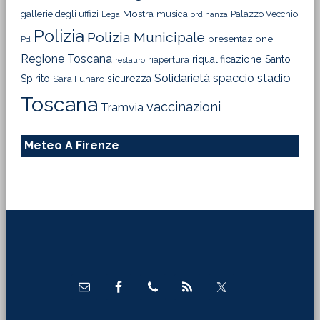
Mostra
gallerie degli uffizi
musica
Palazzo Vecchio
Lega
ordinanza
Polizia
Polizia Municipale
presentazione
Pd
Regione Toscana
riqualificazione
Santo
riapertura
restauro
Solidarietà
stadio
spaccio
Spirito
sicurezza
Sara Funaro
Toscana
vaccinazioni
Tramvia
Meteo A Firenze
Footer