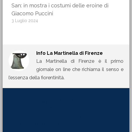
San: in mostra i costumi delle eroine di
Giacomo Puccini
3 Luglio 2024
Info
La Martinella di Firenze
La Martinella di Firenze è il primo
giornale on line che richiama il senso e
l’essenza della fiorentinità.
[jetpack_subscription_form title="La Martinella
nella tua mail" subscribe_text="Per ricevere i nostri
contributi direttamente sulla tua mail inserisci qui il
tuo indirizzo di posta elettronica:"]