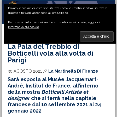
Passa
Passa
Passa
Passa
Privacy e cookie: questo sito utilizza i cookie. Continuando a utilizzare
alla
al
alla
al
questo sito web, acconsenti al loro utilizzo.
navigazione
contenuto
barra
piè
Per ulteriori informazioni, anche sul controllo dei cookie, leggi qui:
primaria
principale
laterale
di
Informativa sui cookie
primaria
pagina
MENU
La Pala del Trebbio di
Botticelli vola alla volta di
Parigi
30 AGOSTO 2021
//
La Martinella Di Firenze
Sarà esposta al Musée Jacquemart-
André, Institut de France, all’interno
della mostra
Botticelli Artiste et
designer
che si terrà nella capitale
francese dal 10 settembre 2021 al 24
gennaio 2022