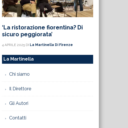
‘La ristorazione fiorentina? Di
sicuro peggiorata’
4 APRILE 2025
DI
La Martinella Di Firenze
La Martinella
Chi siamo
Il Direttore
Gli Autori
Contatti