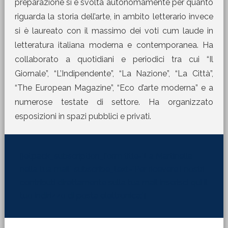
preparazione si è svolta autonomamente per quanto
riguarda la storia dell’arte, in ambito letterario invece
si è laureato con il massimo dei voti cum laude in
letteratura italiana moderna e contemporanea. Ha
collaborato a quotidiani e periodici tra cui “Il
Giornale”, “L’Indipendente”, “La Nazione”, “La Città”,
“The European Magazine”, “Eco d’arte moderna” e a
numerose testate di settore. Ha organizzato
esposizioni in spazi pubblici e privati.
[jetpack_subscription_form title="La Martinella
nella tua mail" subscribe_text="Per ricevere i nostri
contributi direttamente sulla tua mail inserisci qui il
tuo indirizzo di posta elettronica:"]
Barra