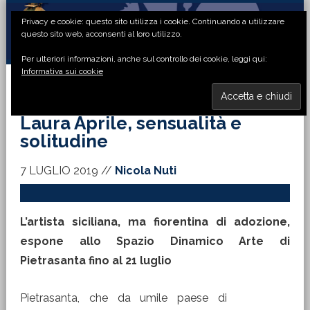
Passa
Passa
Passa
Passa
Privacy e cookie: questo sito utilizza i cookie. Continuando a utilizzare
alla
al
alla
al
questo sito web, acconsenti al loro utilizzo.
navigazione
contenuto
barra
piè
Per ulteriori informazioni, anche sul controllo dei cookie, leggi qui:
primaria
principale
laterale
di
Informativa sui cookie
primaria
pagina
MENU
Laura Aprile, sensualità e
solitudine
7 LUGLIO 2019
//
Nicola Nuti
L’artista siciliana, ma fiorentina di adozione,
espone allo Spazio Dinamico Arte di
Pietrasanta fino al 21 luglio
Pietrasanta, che da umile paese di