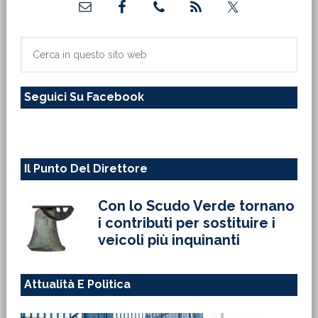
laterale
primaria
Cerca
in
questo
Seguici Su Facebook
sito
web
Il Punto Del Direttore
Con lo Scudo Verde tornano
i contributi per sostituire i
veicoli più inquinanti
Attualità E Politica