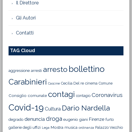
Il Direttore
Gli Autori
Contatti
TAG Cloud
bollettino
arresto
aggressione
arresti
Carabinieri
Cecilia Del re
cinema
Comune
Cascine
contagi
Coronavirus
Consiglio comunale
contagio
Covid-19
Dario Nardella
Cultura
droga
denuncia
Firenze
degrado
eugenio giani
furto
Mostra
gallerie degli uffizi
musica
Palazzo Vecchio
Lega
ordinanza