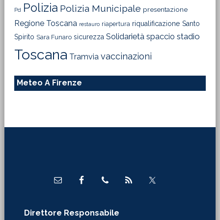
Polizia
Polizia Municipale
presentazione
Pd
Regione Toscana
riqualificazione
Santo
riapertura
restauro
Solidarietà
stadio
spaccio
Spirito
sicurezza
Sara Funaro
Toscana
vaccinazioni
Tramvia
Meteo A Firenze
Footer
Direttore Responsabile