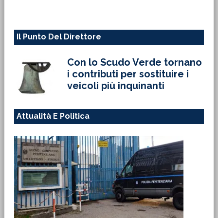
web
Il Punto Del Direttore
Con lo Scudo Verde tornano
i contributi per sostituire i
veicoli più inquinanti
Attualità E Politica