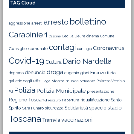
TAG Cloud
bollettino
arresto
aggressione
arresti
Carabinieri
Cecilia Del re
cinema
Comune
Cascine
contagi
Coronavirus
Consiglio comunale
contagio
Covid-19
Dario Nardella
Cultura
droga
denuncia
Firenze
degrado
eugenio giani
furto
Mostra
gallerie degli uffizi
musica
Palazzo Vecchio
Lega
ordinanza
Polizia
Polizia Municipale
presentazione
Pd
Regione Toscana
riqualificazione
Santo
riapertura
restauro
Solidarietà
stadio
spaccio
Spirito
sicurezza
Sara Funaro
Toscana
vaccinazioni
Tramvia