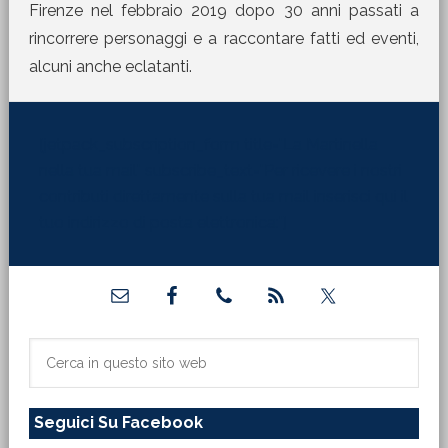
Firenze nel febbraio 2019 dopo 30 anni passati a
rincorrere personaggi e a raccontare fatti ed eventi,
alcuni anche eclatanti.
[jetpack_subscription_form title="La Martinella
nella tua mail" subscribe_text="Per ricevere i nostri
contributi direttamente sulla tua mail inserisci qui il
tuo indirizzo di posta elettronica:"]
Barra
laterale
primaria
Cerca
in
questo
Seguici Su Facebook
sito