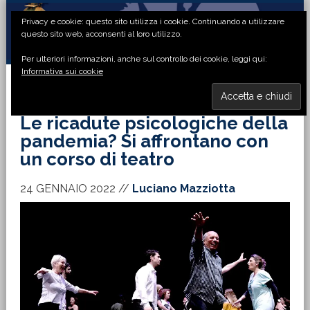
Passa
Passa
Passa
Passa
Privacy e cookie: questo sito utilizza i cookie. Continuando a utilizzare
alla
al
alla
al
questo sito web, acconsenti al loro utilizzo.
navigazione
contenuto
barra
piè
Per ulteriori informazioni, anche sul controllo dei cookie, leggi qui:
primaria
principale
laterale
di
Informativa sui cookie
primaria
pagina
MENU
Le ricadute psicologiche della
pandemia? Si affrontano con
un corso di teatro
24 GENNAIO 2022
//
Luciano Mazziotta