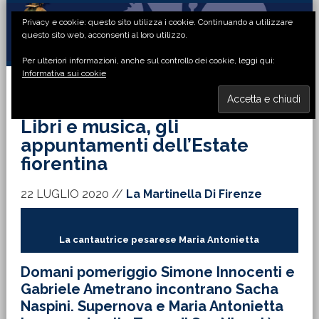
Passa
Passa
Passa
Passa
Privacy e cookie: questo sito utilizza i cookie. Continuando a utilizzare
alla
al
alla
al
questo sito web, acconsenti al loro utilizzo.
navigazione
contenuto
barra
piè
Per ulteriori informazioni, anche sul controllo dei cookie, leggi qui:
primaria
principale
laterale
di
Informativa sui cookie
primaria
pagina
MENU
Libri e musica, gli
appuntamenti dell’Estate
fiorentina
22 LUGLIO 2020
//
La Martinella Di Firenze
La cantautrice pesarese Maria Antonietta
Domani pomeriggio Simone Innocenti e
Gabriele Ametrano incontrano Sacha
Naspini. Supernova e Maria Antonietta