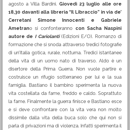
agosto a Villa Bardini.
Giovedì 23 luglio alle ore
18,30 davanti alla libreria “Il Libraccio” in via de’
Cerretani Simone Innocenti e Gabriele
Ametran
o si confonteranno
con Sacha Naspini
autore de
I Cariolanti
(Edizioni E/O). Romanzo di
formazione che si snoda attraverso tredici fotografie
di un’Italia gotica, rurale, notturna. Tredici istantanee
della vita di un uomo nato di traverso. Aldo è un
disertore della Prima Guerra. Non vuole partire e
costruisce un rifugio sotterraneo per lui e la sua
famiglia. Bastiano il bambino sperimenta la nuova
vita costellata da fame, freddo e caldo. Soprattuto
la fame. Finalmente la guerra finisce e Bastiano esce
e si deve confrontare con la vita vera non molto
dissimile dalla vita della buca solo che qui non si
parla di privazioni ma di violenza. Infatti sperimenta il