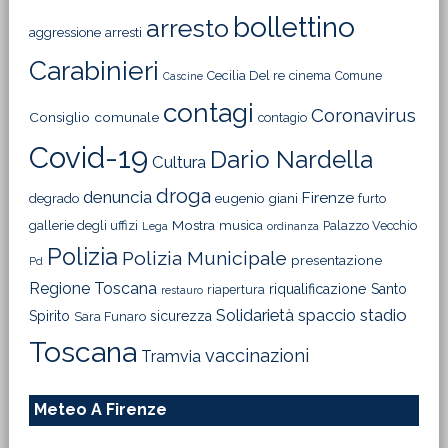
bollettino
arresto
aggressione
arresti
Carabinieri
Cecilia Del re
cinema
Comune
Cascine
contagi
Coronavirus
Consiglio comunale
contagio
Covid-19
Dario Nardella
Cultura
droga
denuncia
Firenze
degrado
eugenio giani
furto
Mostra
gallerie degli uffizi
musica
Palazzo Vecchio
Lega
ordinanza
Polizia
Polizia Municipale
presentazione
Pd
Regione Toscana
riqualificazione
Santo
riapertura
restauro
Solidarietà
stadio
spaccio
Spirito
sicurezza
Sara Funaro
Toscana
vaccinazioni
Tramvia
Meteo A Firenze