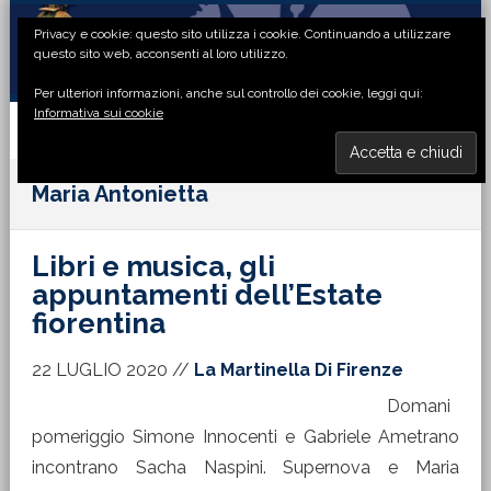
Passa
Passa
Passa
Passa
Privacy e cookie: questo sito utilizza i cookie. Continuando a utilizzare
alla
al
alla
al
questo sito web, acconsenti al loro utilizzo.
navigazione
contenuto
barra
piè
Per ulteriori informazioni, anche sul controllo dei cookie, leggi qui:
primaria
principale
laterale
di
Informativa sui cookie
primaria
pagina
MENU
Maria Antonietta
Libri e musica, gli
appuntamenti dell’Estate
fiorentina
22 LUGLIO 2020
//
La Martinella Di Firenze
Domani
pomeriggio Simone Innocenti e Gabriele Ametrano
incontrano Sacha Naspini. Supernova e Maria