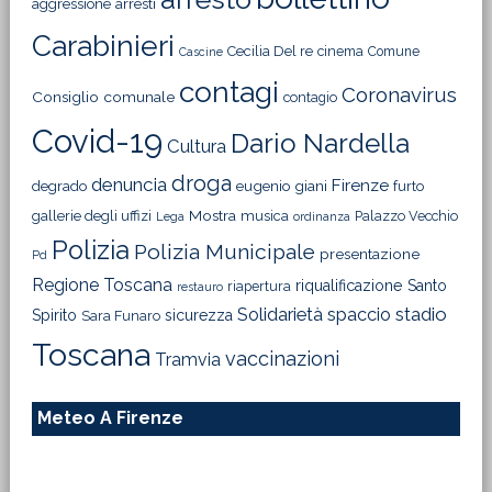
aggressione
arresti
Carabinieri
Cecilia Del re
cinema
Comune
Cascine
contagi
Coronavirus
Consiglio comunale
contagio
Covid-19
Dario Nardella
Cultura
droga
denuncia
Firenze
degrado
eugenio giani
furto
Mostra
gallerie degli uffizi
musica
Palazzo Vecchio
Lega
ordinanza
Polizia
Polizia Municipale
presentazione
Pd
Regione Toscana
riqualificazione
Santo
riapertura
restauro
Solidarietà
stadio
spaccio
Spirito
sicurezza
Sara Funaro
Toscana
vaccinazioni
Tramvia
Meteo A Firenze