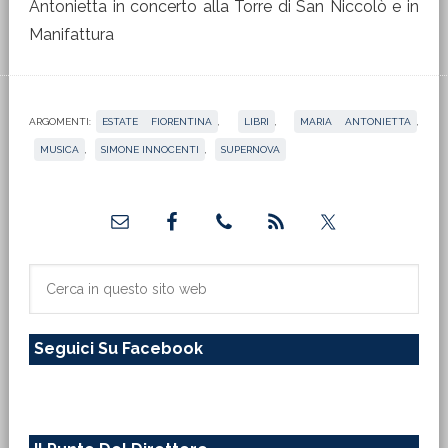
Antonietta in concerto alla Torre di San Niccolò e in
Manifattura
ARGOMENTI:
ESTATE FIORENTINA
,
LIBRI
,
MARIA ANTONIETTA
,
MUSICA
,
SIMONE INNOCENTI
,
SUPERNOVA
Barra
laterale
primaria
Cerca
in
questo
Seguici Su Facebook
sito
web