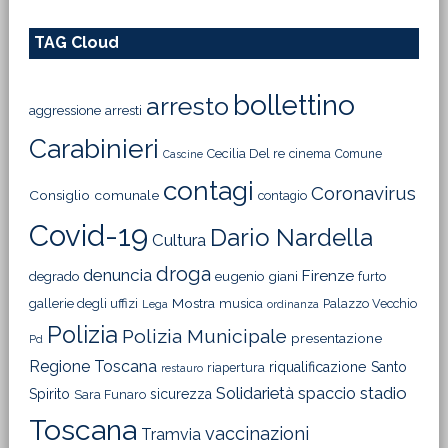
TAG Cloud
bollettino
arresto
aggressione
arresti
Carabinieri
Cecilia Del re
cinema
Comune
Cascine
contagi
Coronavirus
Consiglio comunale
contagio
Covid-19
Dario Nardella
Cultura
droga
denuncia
Firenze
degrado
eugenio giani
furto
Mostra
gallerie degli uffizi
musica
Palazzo Vecchio
Lega
ordinanza
Polizia
Polizia Municipale
presentazione
Pd
Regione Toscana
riqualificazione
Santo
riapertura
restauro
Solidarietà
stadio
spaccio
Spirito
sicurezza
Sara Funaro
Toscana
vaccinazioni
Tramvia