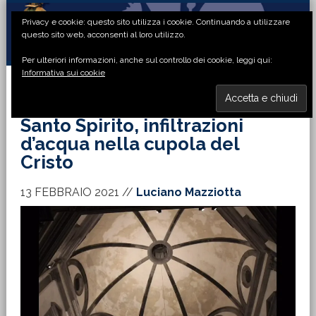
Passa
Passa
Passa
Passa
Privacy e cookie: questo sito utilizza i cookie. Continuando a utilizzare
alla
al
alla
al
questo sito web, acconsenti al loro utilizzo.
navigazione
contenuto
barra
piè
Per ulteriori informazioni, anche sul controllo dei cookie, leggi qui:
primaria
principale
laterale
di
Informativa sui cookie
primaria
pagina
MENU
Santo Spirito, infiltrazioni
d’acqua nella cupola del
Cristo
13 FEBBRAIO 2021
//
Luciano Mazziotta