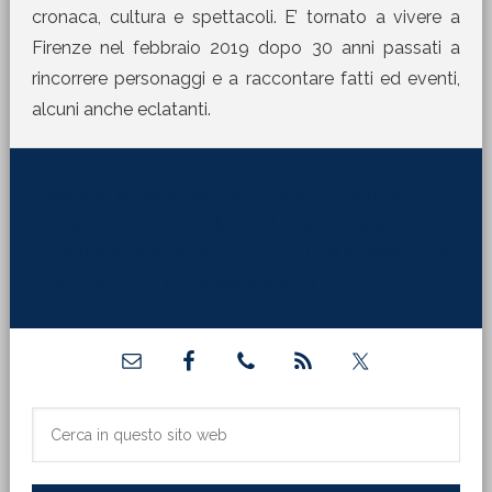
cronaca, cultura e spettacoli. E’ tornato a vivere a
Firenze nel febbraio 2019 dopo 30 anni passati a
rincorrere personaggi e a raccontare fatti ed eventi,
alcuni anche eclatanti.
[jetpack_subscription_form title="La Martinella
nella tua mail" subscribe_text="Per ricevere i nostri
contributi direttamente sulla tua mail inserisci qui il
tuo indirizzo di posta elettronica:"]
Barra
laterale
primaria
Cerca
in
questo