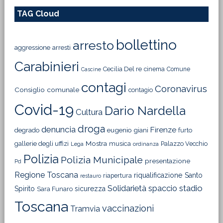
TAG Cloud
bollettino
arresto
aggressione
arresti
Carabinieri
Cecilia Del re
cinema
Comune
Cascine
contagi
Coronavirus
Consiglio comunale
contagio
Covid-19
Dario Nardella
Cultura
droga
denuncia
Firenze
degrado
eugenio giani
furto
Mostra
gallerie degli uffizi
musica
Palazzo Vecchio
Lega
ordinanza
Polizia
Polizia Municipale
presentazione
Pd
Regione Toscana
riqualificazione
Santo
riapertura
restauro
Solidarietà
stadio
spaccio
Spirito
sicurezza
Sara Funaro
Toscana
vaccinazioni
Tramvia