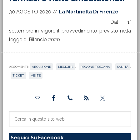
30 AGOSTO 2020
//
La Martinella Di Firenze
Dal 1°
settembre in vigore il provvedimento previsto nella
legge di Bilancio 2020
ARGOMENTI:
ABOLIZIONE
,
MEDICINE
,
REGIONE TOSCANA
,
SANITÀ
,
TICKET
,
VISITE
Barra
laterale
primaria
Cerca
in
questo
Seguici Su Facebook
sito