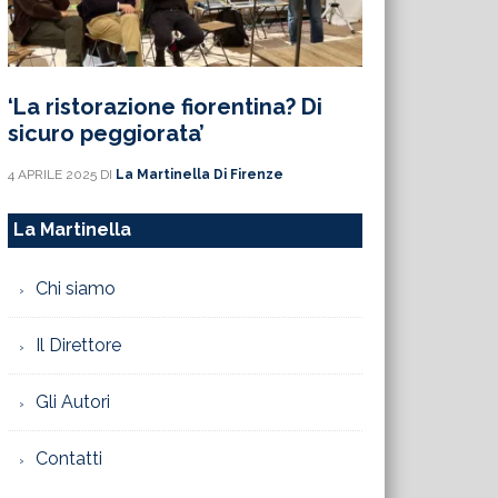
‘La ristorazione fiorentina? Di
sicuro peggiorata’
4 APRILE 2025
DI
La Martinella Di Firenze
La Martinella
Chi siamo
Il Direttore
Gli Autori
Contatti