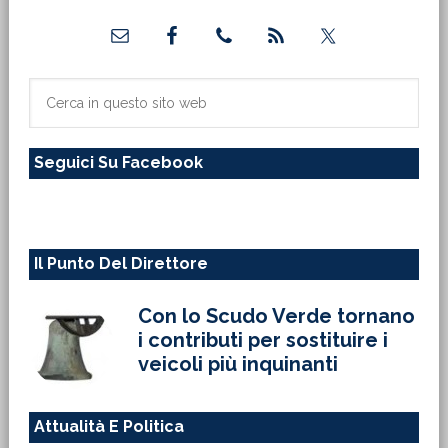
Barra
laterale
primaria
Cerca
in
questo
Seguici Su Facebook
sito
web
Il Punto Del Direttore
Con lo Scudo Verde tornano
i contributi per sostituire i
veicoli più inquinanti
Attualità E Politica