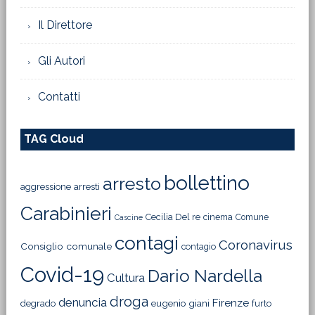
Il Direttore
Gli Autori
Contatti
TAG Cloud
bollettino
arresto
aggressione
arresti
Carabinieri
Cecilia Del re
cinema
Comune
Cascine
contagi
Coronavirus
Consiglio comunale
contagio
Covid-19
Dario Nardella
Cultura
droga
denuncia
Firenze
degrado
eugenio giani
furto