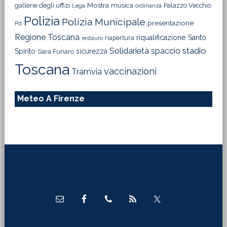
Mostra
gallerie degli uffizi
musica
Palazzo Vecchio
Lega
ordinanza
Polizia
Polizia Municipale
presentazione
Pd
Regione Toscana
riqualificazione
Santo
riapertura
restauro
Solidarietà
stadio
spaccio
Spirito
sicurezza
Sara Funaro
Toscana
vaccinazioni
Tramvia
Meteo A Firenze
Footer