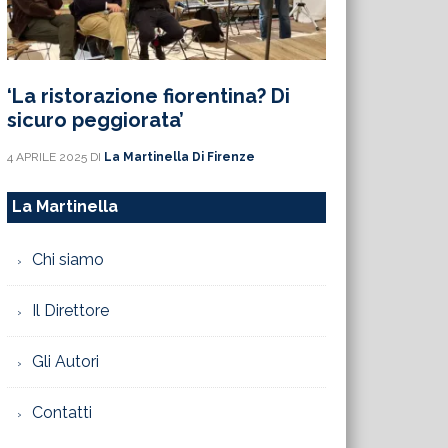
‘La ristorazione fiorentina? Di
sicuro peggiorata’
4 APRILE 2025
DI
La Martinella Di Firenze
La Martinella
Chi siamo
Il Direttore
Gli Autori
Contatti