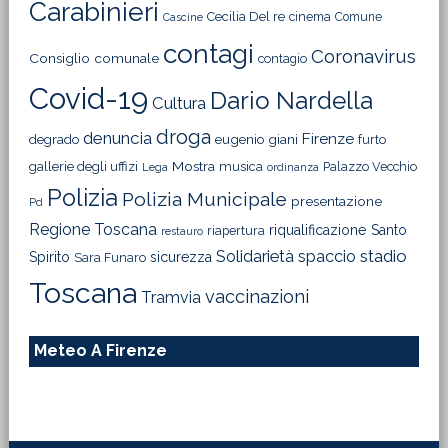
Carabinieri
Cecilia Del re
cinema
Comune
Cascine
contagi
Coronavirus
Consiglio comunale
contagio
Covid-19
Dario Nardella
Cultura
droga
denuncia
Firenze
degrado
eugenio giani
furto
Mostra
gallerie degli uffizi
musica
Palazzo Vecchio
Lega
ordinanza
Polizia
Polizia Municipale
presentazione
Pd
Regione Toscana
riqualificazione
Santo
riapertura
restauro
Solidarietà
stadio
spaccio
Spirito
sicurezza
Sara Funaro
Toscana
vaccinazioni
Tramvia
Meteo A Firenze