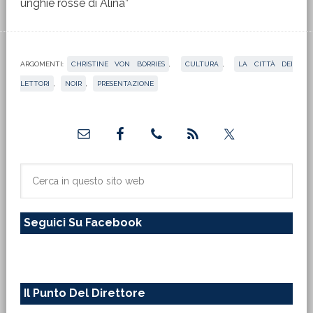
unghie rosse di Alina”
ARGOMENTI:
CHRISTINE VON BORRIES
,
CULTURA
,
LA CITTÀ DEI
LETTORI
,
NOIR
,
PRESENTAZIONE
Barra
laterale
primaria
Cerca
in
questo
Seguici Su Facebook
sito
web
Il Punto Del Direttore