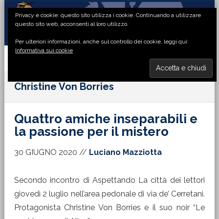
Passa
Passa
Passa
Passa
Privacy e cookie: questo sito utilizza i cookie. Continuando a utilizzare
alla
al
alla
al
questo sito web, acconsenti al loro utilizzo.
navigazione
contenuto
barra
piè
Per ulteriori informazioni, anche sul controllo dei cookie, leggi qui:
primaria
principale
laterale
di
Informativa sui cookie
primaria
pagina
MENU
Christine Von Borries
Quattro amiche inseparabili e
la passione per il mistero
30 GIUGNO 2020
//
Luciano Mazziotta
Secondo incontro di Aspettando La città dei lettori
giovedì 2 luglio nell’area pedonale di via de’ Cerretani.
Protagonista Christine Von Borries e il suo noir “Le