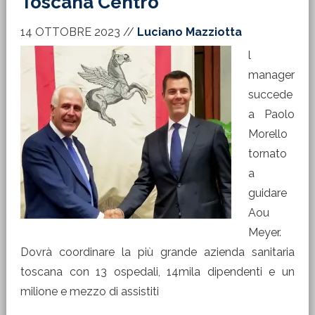
Toscana Centro
14 OTTOBRE 2023
//
Luciano Mazziotta
l
manager
succede
a Paolo
Morello
tornato
a
guidare
Aou
Meyer.
Dovrà coordinare la più grande azienda sanitaria
toscana con 13 ospedali, 14mila dipendenti e un
milione e mezzo di assistiti