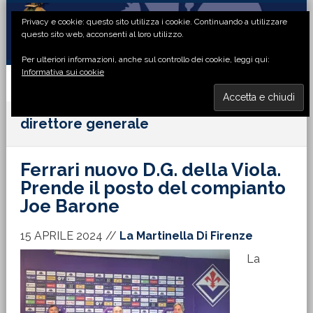
Passa
Passa
Passa
Passa
Privacy e cookie: questo sito utilizza i cookie. Continuando a utilizzare
alla
al
alla
al
questo sito web, acconsenti al loro utilizzo.
navigazione
contenuto
barra
piè
Per ulteriori informazioni, anche sul controllo dei cookie, leggi qui:
primaria
principale
laterale
di
Informativa sui cookie
primaria
pagina
MENU
direttore generale
Ferrari nuovo D.G. della Viola.
Prende il posto del compianto
Joe Barone
15 APRILE 2024
//
La Martinella Di Firenze
La