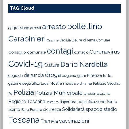
TAG Cloud
bollettino
arresto
aggressione
arresti
Carabinieri
Cecilia Del re
cinema
Comune
Cascine
contagi
Coronavirus
Consiglio comunale
contagio
Covid-19
Dario Nardella
Cultura
droga
denuncia
Firenze
degrado
eugenio giani
furto
Mostra
gallerie degli uffizi
musica
Palazzo Vecchio
Lega
ordinanza
Polizia
Polizia Municipale
presentazione
Pd
Regione Toscana
riqualificazione
Santo
riapertura
restauro
Solidarietà
stadio
spaccio
Spirito
sicurezza
Sara Funaro
Toscana
vaccinazioni
Tramvia