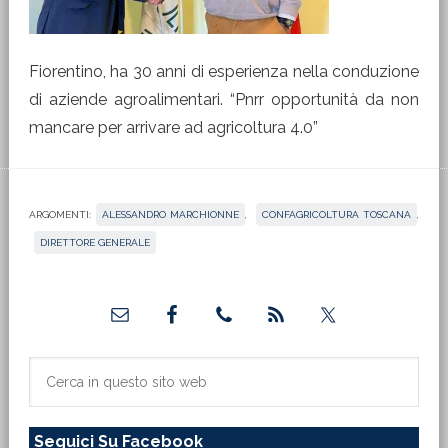
Fiorentino, ha 30 anni di esperienza nella conduzione
di aziende agroalimentari. “Pnrr opportunità da non
mancare per arrivare ad agricoltura 4.0”
ARGOMENTI:
ALESSANDRO MARCHIONNE
,
CONFAGRICOLTURA TOSCANA
,
DIRETTORE GENERALE
Barra
laterale
primaria
Cerca
in
questo
Seguici Su Facebook
sito