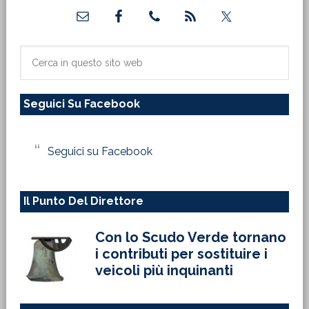
Barra
laterale
primaria
Cerca
in
questo
Seguici Su Facebook
sito
web
Seguici su Facebook
Il Punto Del Direttore
Con lo Scudo Verde tornano
i contributi per sostituire i
veicoli più inquinanti