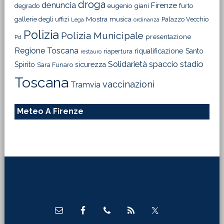
droga
denuncia
Firenze
degrado
eugenio giani
furto
Mostra
gallerie degli uffizi
musica
Palazzo Vecchio
Lega
ordinanza
Polizia
Polizia Municipale
presentazione
Pd
Regione Toscana
riqualificazione
Santo
riapertura
restauro
Solidarietà
stadio
spaccio
Spirito
sicurezza
Sara Funaro
Toscana
vaccinazioni
Tramvia
Meteo A Firenze
Footer