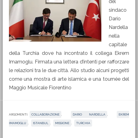
del
sindaco
Dario
Nardella
nella
capitale
della Turchia dove ha incontrato il collega Ekrem
Imamoglu. Firmata una lettera d’intenti per rafforzare
le relazioni tra le due città. Allo studio alcuni progetti
come una mostra di arte islamica e una tournée del
Maggio Musicale Fiorentino
ARGOMENTI:
COLLABORAZIONE
,
DARIO NARDELLA
,
EKREM
IMAMOGLU
,
ISTANBUL
,
MISSIONE
,
TURCHIA