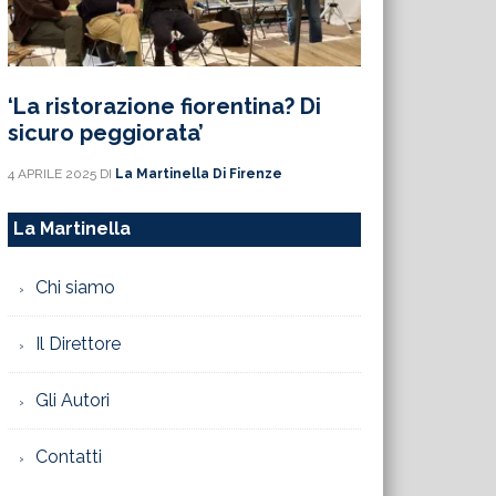
‘La ristorazione fiorentina? Di
sicuro peggiorata’
4 APRILE 2025
DI
La Martinella Di Firenze
La Martinella
Chi siamo
Il Direttore
Gli Autori
Contatti