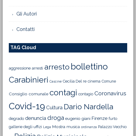
Gli Autori
Contatti
TAG Cloud
bollettino
arresto
aggressione
arresti
Carabinieri
Cecilia Del re
cinema
Comune
Cascine
contagi
Coronavirus
Consiglio comunale
contagio
Covid-19
Dario Nardella
Cultura
droga
denuncia
Firenze
degrado
eugenio giani
furto
Mostra
gallerie degli uffizi
musica
Palazzo Vecchio
Lega
ordinanza