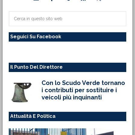
laterale
primaria
Cerca
in
questo
Seguici Su Facebook
sito
web
Il Punto Del Direttore
Con lo Scudo Verde tornano
i contributi per sostituire i
veicoli più inquinanti
Attualità E Politica