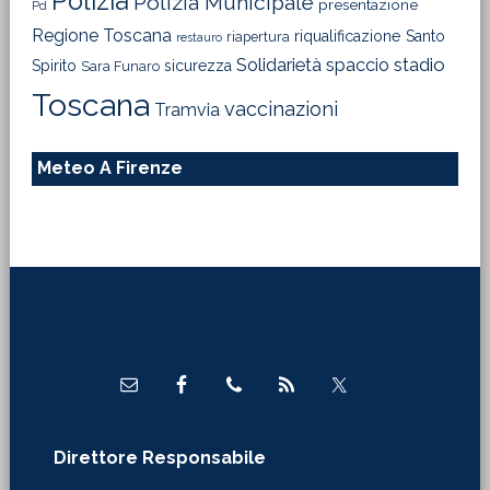
Polizia
Polizia Municipale
presentazione
Pd
Regione Toscana
riqualificazione
Santo
riapertura
restauro
Solidarietà
stadio
spaccio
Spirito
sicurezza
Sara Funaro
Toscana
vaccinazioni
Tramvia
Meteo A Firenze
Footer
Direttore Responsabile