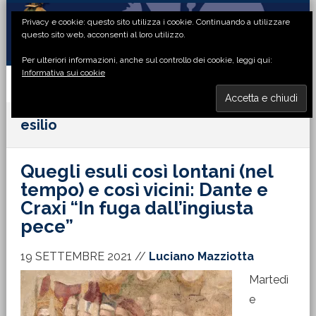
Passa
Passa
Passa
Passa
Privacy e cookie: questo sito utilizza i cookie. Continuando a utilizzare
alla
al
alla
al
questo sito web, acconsenti al loro utilizzo.
navigazione
contenuto
barra
piè
Per ulteriori informazioni, anche sul controllo dei cookie, leggi qui:
primaria
principale
laterale
di
Informativa sui cookie
primaria
pagina
MENU
esilio
Quegli esuli così lontani (nel
tempo) e così vicini: Dante e
Craxi “In fuga dall’ingiusta
pece”
19 SETTEMBRE 2021
//
Luciano Mazziotta
Martedì
e