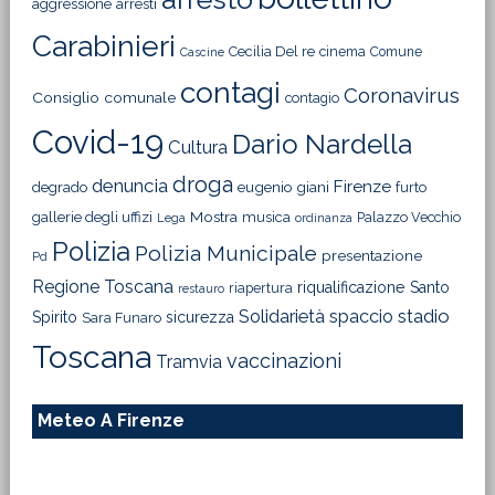
aggressione
arresti
Carabinieri
Cecilia Del re
cinema
Comune
Cascine
contagi
Coronavirus
Consiglio comunale
contagio
Covid-19
Dario Nardella
Cultura
droga
denuncia
Firenze
degrado
eugenio giani
furto
Mostra
gallerie degli uffizi
musica
Palazzo Vecchio
Lega
ordinanza
Polizia
Polizia Municipale
presentazione
Pd
Regione Toscana
riqualificazione
Santo
riapertura
restauro
Solidarietà
stadio
spaccio
Spirito
sicurezza
Sara Funaro
Toscana
vaccinazioni
Tramvia
Meteo A Firenze