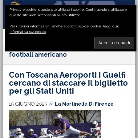
Passa
Passa
Passa
Passa
Privacy e cookie: questo sito utilizza i cookie. Continuando a utilizzare
alla
al
alla
al
questo sito web, acconsenti al loro utilizzo.
navigazione
contenuto
barra
piè
Per ulteriori informazioni, anche sul controllo dei cookie, leggi qui:
primaria
principale
laterale
di
Informativa sui cookie
primaria
pagina
MENU
football americano
Con Toscana Aeroporti i Guelfi
cercano di staccare il biglietto
per gli Stati Uniti
15 GIUGNO 2023
//
La Martinella Di Firenze