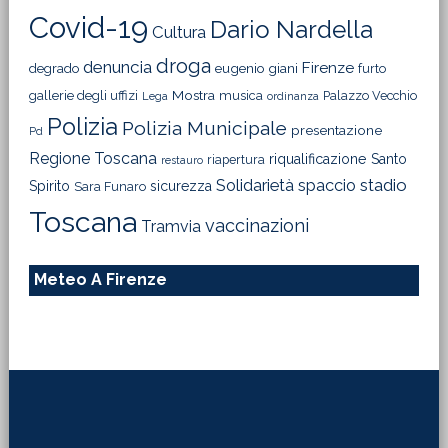
Covid-19
Dario Nardella
Cultura
droga
denuncia
Firenze
degrado
eugenio giani
furto
Mostra
gallerie degli uffizi
musica
Palazzo Vecchio
Lega
ordinanza
Polizia
Polizia Municipale
presentazione
Pd
Regione Toscana
riqualificazione
Santo
riapertura
restauro
Solidarietà
stadio
spaccio
Spirito
sicurezza
Sara Funaro
Toscana
vaccinazioni
Tramvia
Meteo A Firenze
Footer