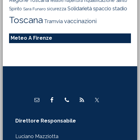
Regione Toscana
riqualificazione
Santo
riapertura
restauro
Solidarietà
stadio
spaccio
Spirito
sicurezza
Sara Funaro
Toscana
vaccinazioni
Tramvia
Meteo A Firenze
Footer
Direttore Responsabile
Luciano Mazziotta