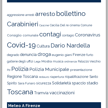
bollettino
arresto
aggressione
arresti
Carabinieri
Cecilia Del re
cinema
Comune
Cascine
contagi
Coronavirus
Consiglio comunale
contagio
Covid-19
Dario Nardella
Cultura
droga
denuncia
Firenze
degrado
eugenio giani
furto
Mostra
gallerie degli uffizi
musica
Palazzo Vecchio
Lega
ordinanza
Polizia
Polizia Municipale
presentazione
Pd
Regione Toscana
riqualificazione
Santo
riapertura
restauro
Solidarietà
stadio
spaccio
Spirito
sicurezza
Sara Funaro
Toscana
vaccinazioni
Tramvia
Meteo A Firenze