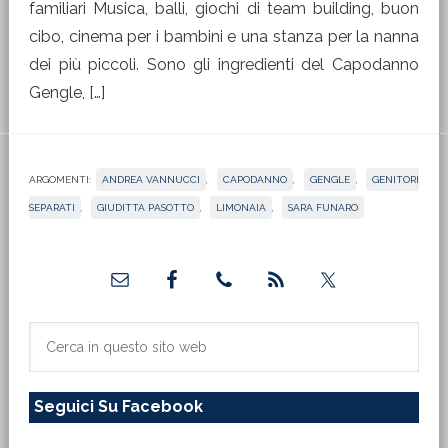
familiari Musica, balli, giochi di team building, buon
cibo, cinema per i bambini e una stanza per la nanna
dei più piccoli. Sono gli ingredienti del Capodanno
Gengle, […]
ARGOMENTI:
ANDREA VANNUCCI
,
CAPODANNO
,
GENGLE
,
GENITORI
SEPARATI
,
GIUDITTA PASOTTO
,
LIMONAIA
,
SARA FUNARO
Barra
laterale
primaria
Cerca
in
questo
Seguici Su Facebook
sito
web