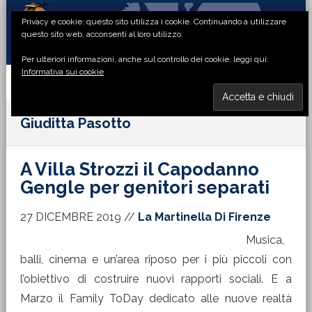
Passa
Passa
Passa
Passa
Privacy e cookie: questo sito utilizza i cookie. Continuando a utilizzare
alla
al
alla
al
questo sito web, acconsenti al loro utilizzo.
navigazione
contenuto
barra
piè
Per ulteriori informazioni, anche sul controllo dei cookie, leggi qui:
primaria
principale
laterale
di
Informativa sui cookie
primaria
pagina
MENU
Giuditta Pasotto
A Villa Strozzi il Capodanno
Gengle per genitori separati
27 DICEMBRE 2019
//
La Martinella Di Firenze
Musica,
balli, cinema e un’area riposo per i più piccoli con
l’obiettivo di costruire nuovi rapporti sociali. E a
Marzo il Family ToDay dedicato alle nuove realtà