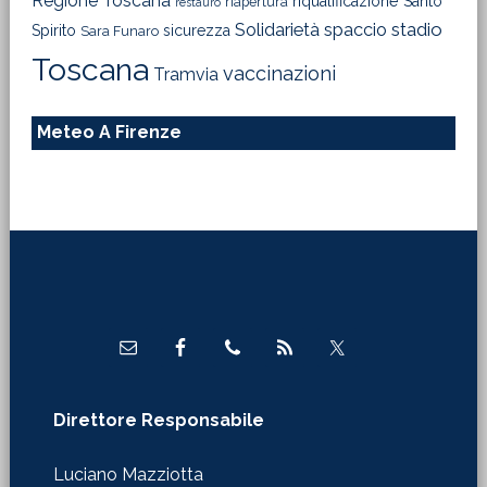
Regione Toscana
riqualificazione
Santo
riapertura
restauro
Solidarietà
stadio
spaccio
Spirito
sicurezza
Sara Funaro
Toscana
vaccinazioni
Tramvia
Meteo A Firenze
Footer
Direttore Responsabile
Luciano Mazziotta