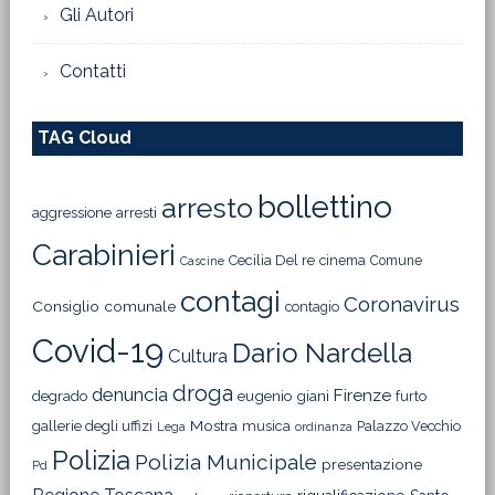
Gli Autori
Contatti
TAG Cloud
bollettino
arresto
aggressione
arresti
Carabinieri
Cecilia Del re
cinema
Comune
Cascine
contagi
Coronavirus
Consiglio comunale
contagio
Covid-19
Dario Nardella
Cultura
droga
denuncia
Firenze
degrado
eugenio giani
furto
Mostra
gallerie degli uffizi
musica
Palazzo Vecchio
Lega
ordinanza
Polizia
Polizia Municipale
presentazione
Pd