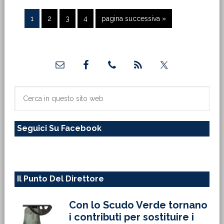
Pagina
Pagina
Pagina
Pagina
Vai
1
2
3
4
pagina successiva »
alla
Barra
laterale
primaria
Cerca
in
questo
Seguici Su Facebook
sito
web
Il Punto Del Direttore
Con lo Scudo Verde tornano
i contributi per sostituire i