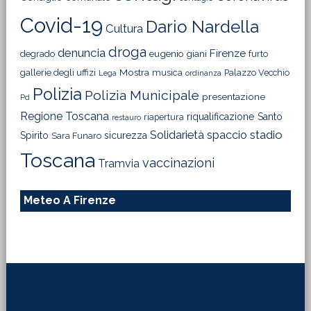
Covid-19
Dario Nardella
Cultura
droga
denuncia
Firenze
degrado
eugenio giani
furto
Mostra
gallerie degli uffizi
musica
Palazzo Vecchio
Lega
ordinanza
Polizia
Polizia Municipale
presentazione
Pd
Regione Toscana
riqualificazione
Santo
riapertura
restauro
Solidarietà
stadio
spaccio
Spirito
sicurezza
Sara Funaro
Toscana
vaccinazioni
Tramvia
Meteo A Firenze
Footer