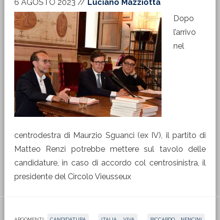
6 AGOSTO 2023
//
Luciano Mazziotta
Dopo
l’arrivo
nel
centrodestra di Maurzio Sguanci (ex IV), il partito di
Matteo Renzi potrebbe mettere sul tavolo delle
candidature, in caso di accordo col centrosinistra, il
presidente del Circolo Vieusseux
ARGOMENTI:
CANDIDATURA
,
ITALIA VIVA
,
RICCARDO NENCINI
,