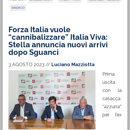
SINDACO
Forza Italia vuole
“cannibalizzare” Italia Viva:
Stella annuncia nuovi arrivi
dopo Sguanci
3 AGOSTO 2023
//
Luciano Mazziotta
Prima
uscita
con la
casacca
“azzurra”
per l’ex