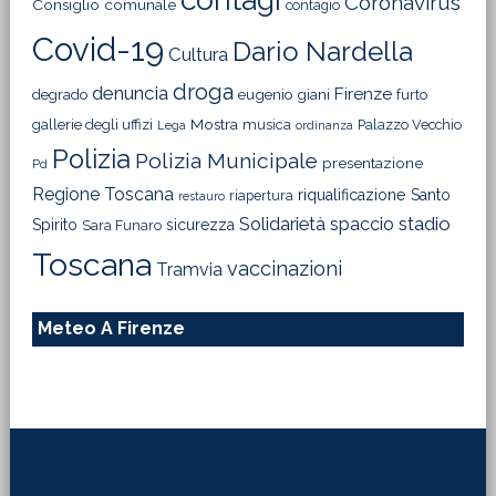
Coronavirus
Consiglio comunale
contagio
Covid-19
Dario Nardella
Cultura
droga
denuncia
Firenze
degrado
eugenio giani
furto
Mostra
gallerie degli uffizi
musica
Palazzo Vecchio
Lega
ordinanza
Polizia
Polizia Municipale
presentazione
Pd
Regione Toscana
riqualificazione
Santo
riapertura
restauro
Solidarietà
stadio
spaccio
Spirito
sicurezza
Sara Funaro
Toscana
vaccinazioni
Tramvia
Meteo A Firenze
Footer