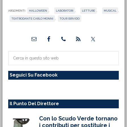
ARGOMENTI:
HALLOWEEN
,
LABORATORI
,
LETTURE
,
MUSICAL
,
TEATRODANTE CARLO MONNI
,
TOUR BRIVIDO
Barra
laterale
primaria
Cerca
in
questo
Seguici Su Facebook
sito
web
Il Punto Del Direttore
Con lo Scudo Verde tornano
i contributi per sostituire i