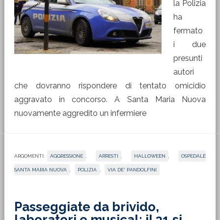
la Polizia
ha
fermato
i due
presunti
autori
che dovranno rispondere di tentato omicidio
aggravato in concorso. A Santa Maria Nuova
nuovamente aggredito un infermiere
ARGOMENTI:
AGGRESSIONE
,
ARRESTI
,
HALLOWEEN
,
OSPEDALE
SANTA MARIA NUOVA
,
POLIZIA
,
VIA DE' PANDOLFINI
Passeggiate da brivido,
laboratori e musical: il 31 si