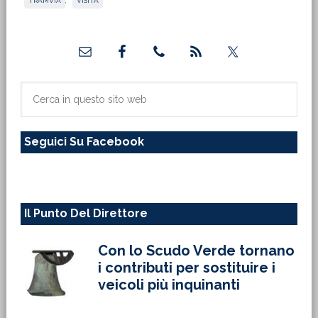
TRAMVIA
,
VISITA
Barra
laterale
primaria
Cerca
in
questo
Seguici Su Facebook
sito
web
Il Punto Del Direttore
Con lo Scudo Verde tornano
i contributi per sostituire i
veicoli più inquinanti