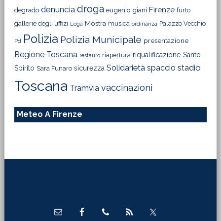
droga
denuncia
Firenze
degrado
eugenio giani
furto
Mostra
gallerie degli uffizi
musica
Palazzo Vecchio
Lega
ordinanza
Polizia
Polizia Municipale
presentazione
Pd
Regione Toscana
riqualificazione
Santo
riapertura
restauro
Solidarietà
stadio
spaccio
Spirito
sicurezza
Sara Funaro
Toscana
vaccinazioni
Tramvia
Meteo A Firenze
Footer