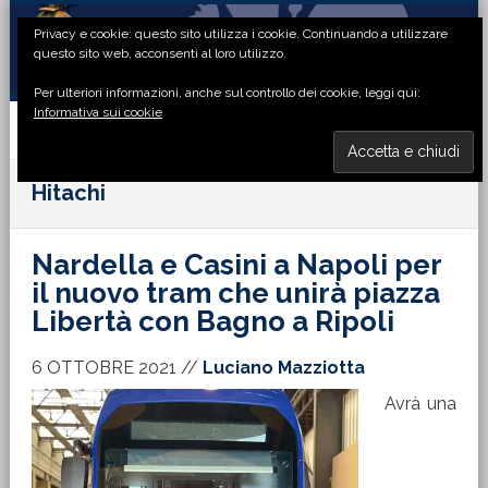
Passa
Passa
Passa
Passa
Privacy e cookie: questo sito utilizza i cookie. Continuando a utilizzare
alla
al
alla
al
questo sito web, acconsenti al loro utilizzo.
navigazione
contenuto
barra
piè
Per ulteriori informazioni, anche sul controllo dei cookie, leggi qui:
primaria
principale
laterale
di
Informativa sui cookie
primaria
pagina
MENU
Hitachi
Nardella e Casini a Napoli per
il nuovo tram che unirà piazza
Libertà con Bagno a Ripoli
6 OTTOBRE 2021
//
Luciano Mazziotta
Avrà una