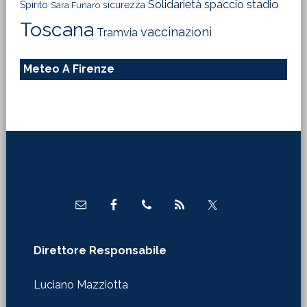
Solidarietà
stadio
spaccio
Spirito
sicurezza
Sara Funaro
Toscana
vaccinazioni
Tramvia
Meteo A Firenze
Footer
Direttore Responsabile
Luciano Mazziotta