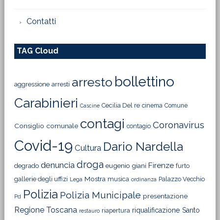
Contatti
TAG Cloud
bollettino
arresto
aggressione
arresti
Carabinieri
Cecilia Del re
cinema
Comune
Cascine
contagi
Coronavirus
Consiglio comunale
contagio
Covid-19
Dario Nardella
Cultura
droga
denuncia
Firenze
degrado
eugenio giani
furto
Mostra
gallerie degli uffizi
musica
Palazzo Vecchio
Lega
ordinanza
Polizia
Polizia Municipale
presentazione
Pd
Regione Toscana
riqualificazione
Santo
riapertura
restauro