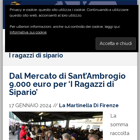
Passa
Passa
Passa
Passa
Privacy e cookie: questo sito utilizza i cookie. Continuando a utilizzare
alla
al
alla
al
questo sito web, acconsenti al loro utilizzo.
navigazione
contenuto
barra
piè
Per ulteriori informazioni, anche sul controllo dei cookie, leggi qui:
primaria
principale
laterale
di
Informativa sui cookie
primaria
pagina
MENU
I ragazzi di sipario
Dal Mercato di Sant’Ambrogio
9.000 euro per ‘I Ragazzi di
Sipario’
17 GENNAIO 2024
//
La Martinella Di Firenze
La
somma
raccolta