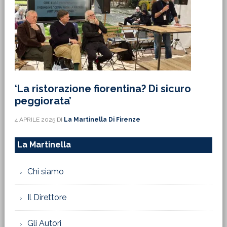
‘La ristorazione fiorentina? Di sicuro
peggiorata’
4 APRILE 2025
DI
La Martinella Di Firenze
La Martinella
Chi siamo
Il Direttore
Gli Autori