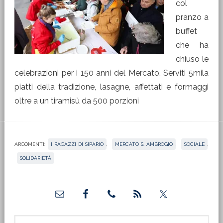
col
pranzo a
buffet
che ha
chiuso le
celebrazioni per i 150 anni del Mercato. Serviti 5mila
piatti della tradizione, lasagne, affettati e formaggi
oltre a un tiramisù da 500 porzioni
ARGOMENTI:
I RAGAZZI DI SIPARIO
,
MERCATO S. AMBROGIO
,
SOCIALE
,
SOLIDARIETÀ
Barra
laterale
Cerca