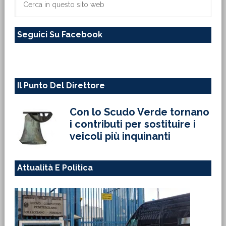
primaria
in
questo
Seguici Su Facebook
sito
web
Il Punto Del Direttore
Con lo Scudo Verde tornano
i contributi per sostituire i
veicoli più inquinanti
Attualità E Politica