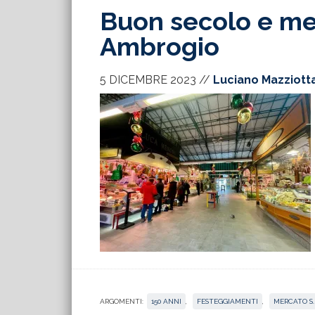
Buon secolo e mez
Ambrogio
5 DICEMBRE 2023
//
Luciano Mazziott
ARGOMENTI:
150 ANNI
,
FESTEGGIAMENTI
,
MERCATO S