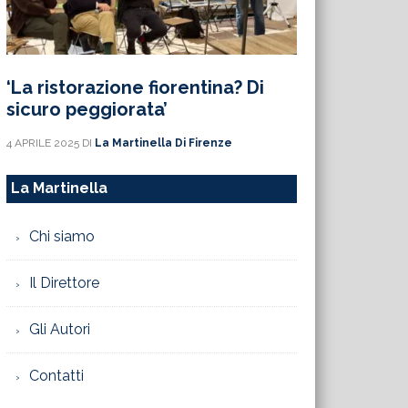
‘La ristorazione fiorentina? Di
sicuro peggiorata’
4 APRILE 2025
DI
La Martinella Di Firenze
La Martinella
Chi siamo
Il Direttore
Gli Autori
Contatti