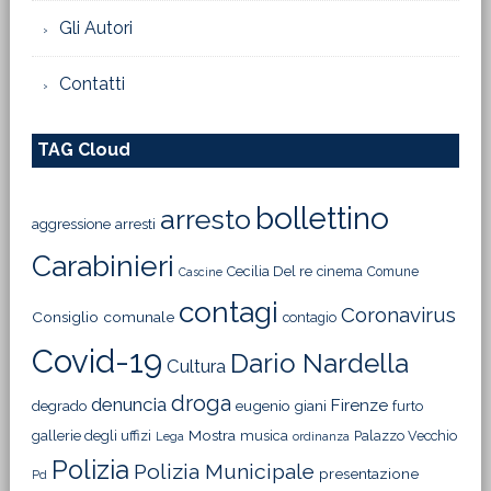
Gli Autori
Contatti
TAG Cloud
bollettino
arresto
aggressione
arresti
Carabinieri
Cecilia Del re
cinema
Comune
Cascine
contagi
Coronavirus
Consiglio comunale
contagio
Covid-19
Dario Nardella
Cultura
droga
denuncia
Firenze
degrado
eugenio giani
furto
Mostra
gallerie degli uffizi
musica
Palazzo Vecchio
Lega
ordinanza
Polizia
Polizia Municipale
presentazione
Pd