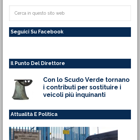
primaria
Cerca
in
questo
Seguici Su Facebook
sito
web
Il Punto Del Direttore
Con lo Scudo Verde tornano
i contributi per sostituire i
veicoli più inquinanti
Attualità E Politica