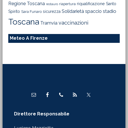
Regione Toscana
riqualificazione
Santo
riapertura
restauro
Solidarietà
stadio
spaccio
Spirito
sicurezza
Sara Funaro
Toscana
vaccinazioni
Tramvia
Meteo A Firenze
Footer
Direttore Responsabile