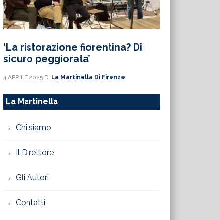
‘La ristorazione fiorentina? Di
sicuro peggiorata’
4 APRILE 2025
DI
La Martinella Di Firenze
La Martinella
Chi siamo
Il Direttore
Gli Autori
Contatti