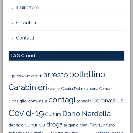
Il Direttore
Gli Autori
Contatti
TAG Cloud
bollettino
arresto
aggressione
arresti
Carabinieri
Cecilia Del re
cinema
Comune
Cascine
contagi
Coronavirus
Consiglio comunale
contagio
Covid-19
Dario Nardella
Cultura
droga
denuncia
Firenze
degrado
eugenio giani
furto