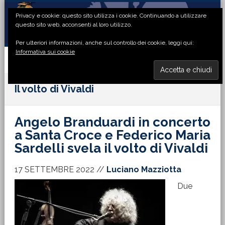
Passa
Passa
Passa
Passa
Privacy e cookie: questo sito utilizza i cookie. Continuando a utilizzare
alla
al
alla
al
questo sito web, acconsenti al loro utilizzo.
navigazione
contenuto
barra
piè
Per ulteriori informazioni, anche sul controllo dei cookie, leggi qui:
primaria
principale
laterale
di
Informativa sui cookie
primaria
pagina
MENU
Il volto di Vivaldi
Angelo Branduardi in concerto
a Santa Croce e Federico Maria
Sardelli svela il volto di Vivaldi
17 SETTEMBRE 2022
//
Luciano Mazziotta
Due