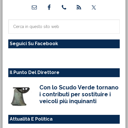
Barra
laterale
primaria
Cerca
in
questo
Seguici Su Facebook
sito
web
Il Punto Del Direttore
Con lo Scudo Verde tornano
i contributi per sostituire i
veicoli più inquinanti
Attualità E Politica