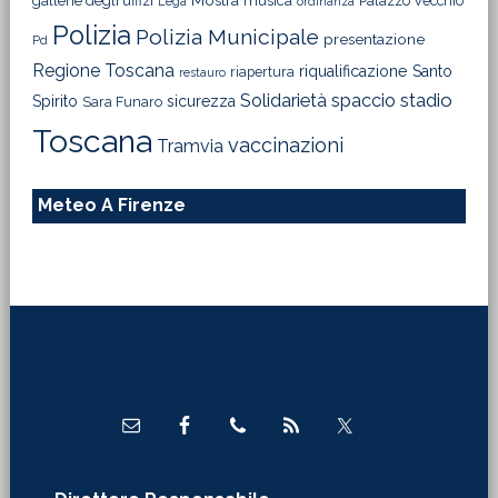
Mostra
gallerie degli uffizi
musica
Palazzo Vecchio
Lega
ordinanza
Polizia
Polizia Municipale
presentazione
Pd
Regione Toscana
riqualificazione
Santo
riapertura
restauro
Solidarietà
stadio
spaccio
Spirito
sicurezza
Sara Funaro
Toscana
vaccinazioni
Tramvia
Meteo A Firenze
Footer