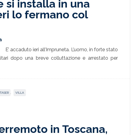
e si installa in una
eri lo fermano col
a
E’ accaduto ieri all’Impruneta. L’uomo, in forte stato
litari dopo una breve colluttazione e arrestato per
TASER
,
VILLA
erremoto in Toscana,