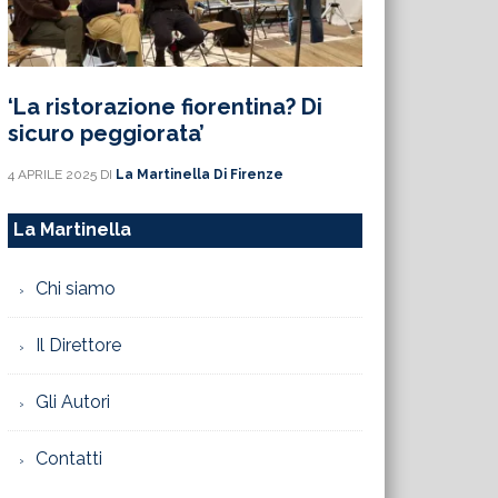
‘La ristorazione fiorentina? Di
sicuro peggiorata’
4 APRILE 2025
DI
La Martinella Di Firenze
La Martinella
Chi siamo
Il Direttore
Gli Autori
Contatti