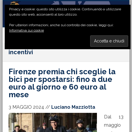
Passa
Passa
Passa
Passa
Privacy e cookie: questo sito utilizza i cookie. Continuando a utilizzare
alla
al
alla
al
questo sito web, acconsenti al loro utilizzo.
navigazione
contenuto
barra
piè
Per ulteriori informazioni, anche sul controllo dei cookie, leggi qui:
primaria
principale
laterale
di
Informativa sui cookie
primaria
pagina
MENU
incentivi
Firenze premia chi sceglie la
bici per spostarsi: fino a due
euro al giorno e 60 euro al
mese
3 MAGGIO 2024
//
Luciano Mazziotta
Dal 13
maggio