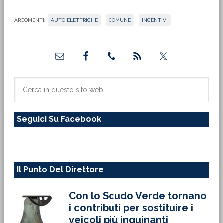
ARGOMENTI:
AUTO ELETTRICHE
,
COMUNE
,
INCENTIVI
Barra
laterale
primaria
Cerca
in
questo
Seguici Su Facebook
sito
web
Il Punto Del Direttore
Con lo Scudo Verde tornano
i contributi per sostituire i
veicoli più inquinanti