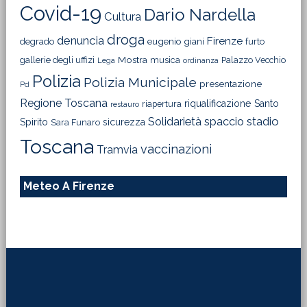
Covid-19
Dario Nardella
Cultura
droga
denuncia
Firenze
degrado
eugenio giani
furto
Mostra
gallerie degli uffizi
musica
Palazzo Vecchio
Lega
ordinanza
Polizia
Polizia Municipale
presentazione
Pd
Regione Toscana
riqualificazione
Santo
riapertura
restauro
Solidarietà
stadio
spaccio
Spirito
sicurezza
Sara Funaro
Toscana
vaccinazioni
Tramvia
Meteo A Firenze
Footer