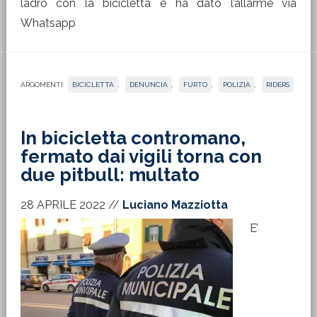
ladro con la bicicletta e ha dato l’allarme via
Whatsapp
ARGOMENTI:
BICICLETTA
,
DENUNCIA
,
FURTO
,
POLIZIA
,
RIDERS
In bicicletta contromano,
fermato dai vigili torna con
due pitbull: multato
28 APRILE 2022
//
Luciano Mazziotta
E’