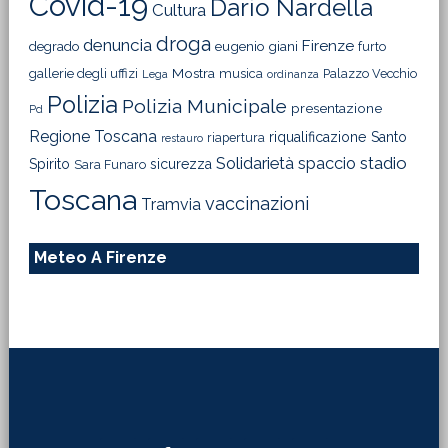
Covid-19
Dario Nardella
Cultura
droga
denuncia
Firenze
degrado
eugenio giani
furto
Mostra
gallerie degli uffizi
musica
Palazzo Vecchio
Lega
ordinanza
Polizia
Polizia Municipale
presentazione
Pd
Regione Toscana
riqualificazione
Santo
riapertura
restauro
Solidarietà
stadio
spaccio
Spirito
sicurezza
Sara Funaro
Toscana
vaccinazioni
Tramvia
Meteo A Firenze
Footer