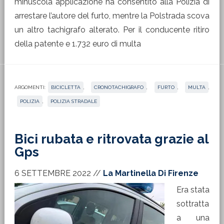
minuscola applicazione ha consentito alla Polizia di
arrestare l’autore del furto, mentre la Polstrada scova
un altro tachigrafo alterato. Per il conducente ritiro
della patente e 1.732 euro di multa
ARGOMENTI:
BICICLETTA
,
CRONOTACHIGRAFO
,
FURTO
,
MULTA
,
POLIZIA
,
POLIZIA STRADALE
Bici rubata e ritrovata grazie al
Gps
6 SETTEMBRE 2022
//
La Martinella Di Firenze
Era stata
sottratta
a una