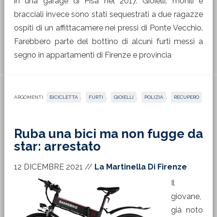
in una garage di Pisa nel 2017. Gioielli, monili e
bracciali invece sono stati sequestrati a due ragazze
ospiti di un affittacamere nei pressi di Ponte Vecchio.
Farebbero parte del bottino di alcuni furti messi a
segno in appartamenti di Firenze e provincia
ARGOMENTI:
BICICLETTA
,
FURTI
,
GIOIELLI
,
POLIZIA
,
RECUPERO
Ruba una bici ma non fugge da
star: arrestato
12 DICEMBRE 2021
//
La Martinella Di Firenze
Il
giovane,
già noto