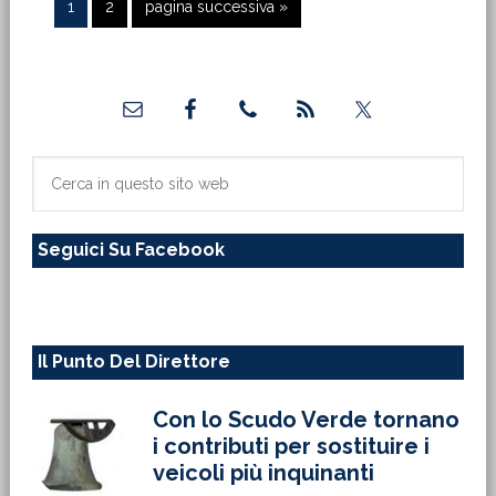
Pagina
Pagina
Vai
1
2
pagina successiva »
alla
Barra
laterale
primaria
Cerca
in
questo
Seguici Su Facebook
sito
web
Il Punto Del Direttore
Con lo Scudo Verde tornano
i contributi per sostituire i
veicoli più inquinanti