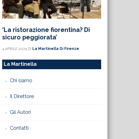
‘La ristorazione fiorentina? Di
sicuro peggiorata’
4 APRILE 2025
DI
La Martinella Di Firenze
La Martinella
Chi siamo
Il Direttore
Gli Autori
Contatti