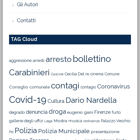
Gli Autori
Contatti
TAG Cloud
bollettino
arresto
aggressione
arresti
Carabinieri
Cecilia Del re
cinema
Comune
Cascine
contagi
Coronavirus
Consiglio comunale
contagio
Covid-19
Dario Nardella
Cultura
droga
denuncia
Firenze
degrado
eugenio giani
furto
Mostra
gallerie degli uffizi
musica
Palazzo Vecchio
Lega
ordinanza
Polizia
Polizia Municipale
presentazione
Pd