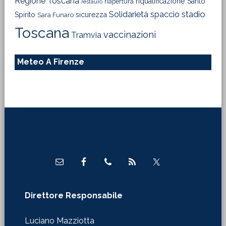
Regione Toscana
riqualificazione
Santo
riapertura
restauro
Solidarietà
stadio
spaccio
Spirito
sicurezza
Sara Funaro
Toscana
vaccinazioni
Tramvia
Meteo A Firenze
Footer
Direttore Responsabile
Luciano Mazziotta