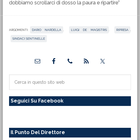
dobbiamo scrollarci di dosso la paura e ripartire”
ARGOMENTI:
DARIO NARDELLA
,
LUIGI DE MAGISTRIS
,
RIPRESA
,
SINDACI SENTINELLE
Barra
laterale
primaria
Cerca
in
questo
Seguici Su Facebook
sito
web
Il Punto Del Direttore