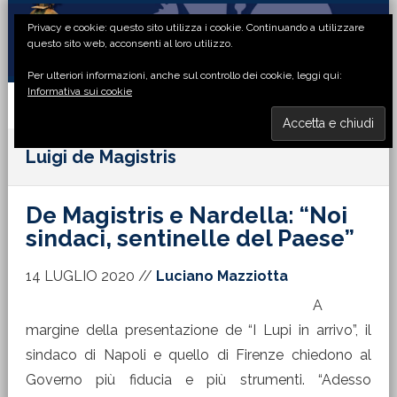
Passa
Passa
Passa
Passa
Privacy e cookie: questo sito utilizza i cookie. Continuando a utilizzare
alla
al
alla
al
questo sito web, acconsenti al loro utilizzo.
navigazione
contenuto
barra
piè
Per ulteriori informazioni, anche sul controllo dei cookie, leggi qui:
primaria
principale
laterale
di
Informativa sui cookie
primaria
pagina
MENU
Luigi de Magistris
De Magistris e Nardella: “Noi
sindaci, sentinelle del Paese”
14 LUGLIO 2020
//
Luciano Mazziotta
A
margine della presentazione de “I Lupi in arrivo”, il
sindaco di Napoli e quello di Firenze chiedono al
Governo più fiducia e più strumenti. “Adesso