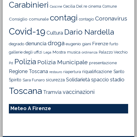
Carabinieri
Cecilia Del re
cinema
Comune
Cascine
contagi
Coronavirus
Consiglio comunale
contagio
Covid-19
Dario Nardella
Cultura
droga
denuncia
Firenze
degrado
eugenio giani
furto
Mostra
gallerie degli uffizi
musica
Palazzo Vecchio
Lega
ordinanza
Polizia
Polizia Municipale
presentazione
Pd
Regione Toscana
riqualificazione
Santo
riapertura
restauro
Solidarietà
stadio
spaccio
Spirito
sicurezza
Sara Funaro
Toscana
vaccinazioni
Tramvia
Meteo A Firenze