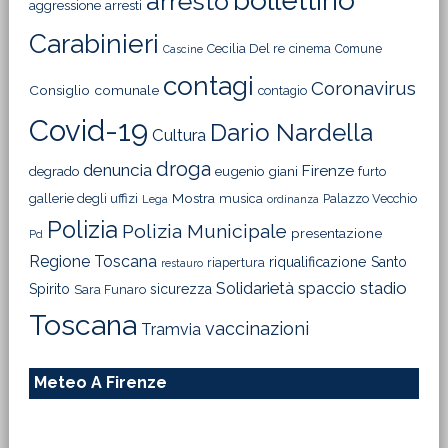
bollettino
arresto
aggressione
arresti
Carabinieri
Cecilia Del re
cinema
Comune
Cascine
contagi
Coronavirus
Consiglio comunale
contagio
Covid-19
Dario Nardella
Cultura
droga
denuncia
Firenze
degrado
eugenio giani
furto
Mostra
gallerie degli uffizi
musica
Palazzo Vecchio
Lega
ordinanza
Polizia
Polizia Municipale
presentazione
Pd
Regione Toscana
riqualificazione
Santo
riapertura
restauro
Solidarietà
stadio
spaccio
Spirito
sicurezza
Sara Funaro
Toscana
vaccinazioni
Tramvia
Meteo A Firenze