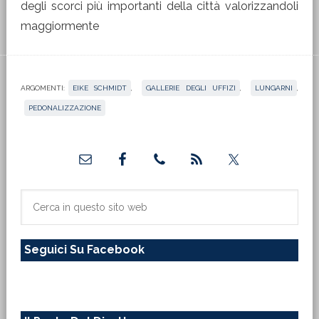
degli scorci più importanti della città valorizzandoli
maggiormente
ARGOMENTI:
EIKE SCHMIDT
,
GALLERIE DEGLI UFFIZI
,
LUNGARNI
,
PEDONALIZZAZIONE
Barra
laterale
primaria
Cerca
in
questo
Seguici Su Facebook
sito
web