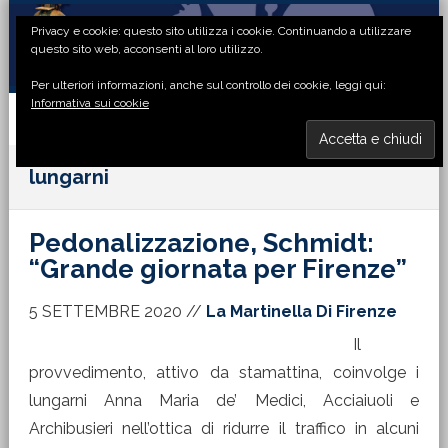
Passa
Passa
Passa
Passa
Privacy e cookie: questo sito utilizza i cookie. Continuando a utilizzare
alla
al
alla
al
questo sito web, acconsenti al loro utilizzo.
navigazione
contenuto
barra
piè
Per ulteriori informazioni, anche sul controllo dei cookie, leggi qui:
primaria
principale
laterale
di
Informativa sui cookie
primaria
pagina
MENU
lungarni
Pedonalizzazione, Schmidt:
“Grande giornata per Firenze”
5 SETTEMBRE 2020
//
La Martinella Di Firenze
Il
provvedimento, attivo da stamattina, coinvolge i
lungarni Anna Maria de’ Medici, Acciaiuoli e
Archibusieri nell’ottica di ridurre il traffico in alcuni