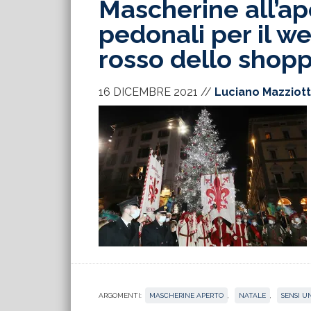
Mascherine all’ape
pedonali per il w
rosso dello shop
16 DICEMBRE 2021
//
Luciano Mazziot
ARGOMENTI:
MASCHERINE APERTO
,
NATALE
,
SENSI U