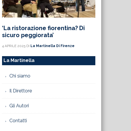
‘La ristorazione fiorentina? Di
sicuro peggiorata’
4 APRILE 2025
DI
La Martinella Di Firenze
La Martinella
Chi siamo
Il Direttore
Gli Autori
Contatti