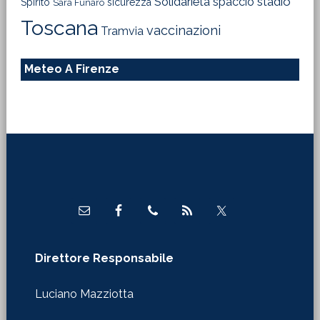
Solidarietà
stadio
spaccio
Spirito
sicurezza
Sara Funaro
Toscana
vaccinazioni
Tramvia
Meteo A Firenze
Footer
Direttore Responsabile
Luciano Mazziotta