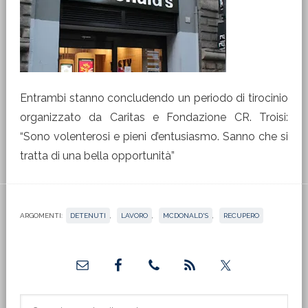
Entrambi stanno concludendo un periodo di tirocinio
organizzato da Caritas e Fondazione CR. Troisi:
“Sono volenterosi e pieni d’entusiasmo. Sanno che si
tratta di una bella opportunità”
ARGOMENTI:
DETENUTI
,
LAVORO
,
MCDONALD'S
,
RECUPERO
Barra
laterale
primaria
Cerca