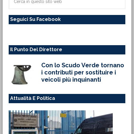
in
questo
Seguici Su Facebook
sito
web
Il Punto Del Direttore
Con lo Scudo Verde tornano
i contributi per sostituire i
veicoli più inquinanti
Attualità E Politica