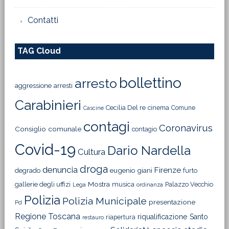
Contatti
TAG Cloud
bollettino
arresto
aggressione
arresti
Carabinieri
Cecilia Del re
cinema
Comune
Cascine
contagi
Coronavirus
Consiglio comunale
contagio
Covid-19
Dario Nardella
Cultura
droga
denuncia
Firenze
degrado
eugenio giani
furto
Mostra
gallerie degli uffizi
musica
Palazzo Vecchio
Lega
ordinanza
Polizia
Polizia Municipale
presentazione
Pd
Regione Toscana
riqualificazione
Santo
riapertura
restauro