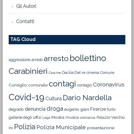
Gli Autori
Contatti
TAG Cloud
bollettino
arresto
aggressione
arresti
Carabinieri
Cecilia Del re
cinema
Comune
Cascine
contagi
Coronavirus
Consiglio comunale
contagio
Covid-19
Dario Nardella
Cultura
droga
denuncia
Firenze
degrado
eugenio giani
furto
Mostra
gallerie degli uffizi
musica
Palazzo Vecchio
Lega
ordinanza
Polizia
Polizia Municipale
presentazione
Pd