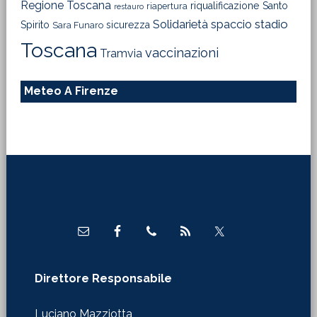
Regione Toscana
riqualificazione
Santo
riapertura
restauro
Solidarietà
stadio
spaccio
Spirito
sicurezza
Sara Funaro
Toscana
vaccinazioni
Tramvia
Meteo A Firenze
Footer
Direttore Responsabile
Luciano Mazziotta