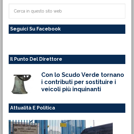
primaria
Cerca
in
questo
Seguici Su Facebook
sito
web
Il Punto Del Direttore
Con lo Scudo Verde tornano
i contributi per sostituire i
veicoli più inquinanti
Attualità E Politica