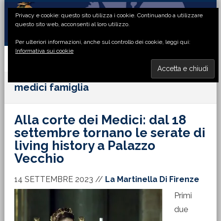
Passa
Passa
Passa
Passa
Privacy e cookie: questo sito utilizza i cookie. Continuando a utilizzare
alla
al
alla
al
questo sito web, acconsenti al loro utilizzo.
navigazione
contenuto
barra
piè
Per ulteriori informazioni, anche sul controllo dei cookie, leggi qui:
primaria
principale
laterale
di
Informativa sui cookie
primaria
pagina
MENU
medici famiglia
Alla corte dei Medici: dal 18
settembre tornano le serate di
living history a Palazzo
Vecchio
14 SETTEMBRE 2023
//
La Martinella Di Firenze
Primi
due