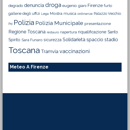
droga
denuncia
Firenze
degrado
eugenio giani
furto
Mostra
gallerie degli uffizi
musica
Palazzo Vecchio
Lega
ordinanza
Polizia
Polizia Municipale
presentazione
Pd
Regione Toscana
riqualificazione
Santo
riapertura
restauro
Solidarietà
stadio
spaccio
Spirito
sicurezza
Sara Funaro
Toscana
vaccinazioni
Tramvia
Meteo A Firenze
Footer