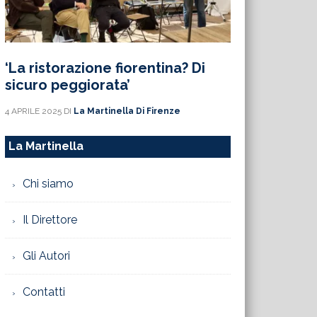
‘La ristorazione fiorentina? Di
sicuro peggiorata’
4 APRILE 2025
DI
La Martinella Di Firenze
La Martinella
Chi siamo
Il Direttore
Gli Autori
Contatti